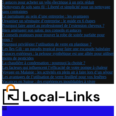
5 astuces pour acheter un vélo électrique à un prix réduit
Nettoyeurs de sols sans fil : Liberté et simplicité pour un nettoyage
sans contraintes
Le parrainage au sein d’une entreprise : les avantages
Organiser un séminaire d’entreprise : le guide en 6 étapes
Pourquoi faire appel au professionnel de l’extension cheveux ?
Bien aménager son salon: nos conseils et astuces
3 conseils pratiques pour trouver la robe de soirée parfaite pour
vous ?
Pourquoi privilégier l’utilisation de verre en plastique ?
Les îles Gili : un paradis tropical pour faire une escapade balnéaire
Espaces extérieurs : la pelouse synthétique est une alliée pour utiliser
moins de pesticides
La chaudière à condensation : pourquoi la choisir ?
Les facteurs qui influencent l’efficacité de votre pompe à chaleur
Voyage en Malaisie : les activités en plein air à faire lors d’un séjour
Les avantages de l’utilisation de verre feuilleté pour vos fenêtres
Vacances en Suisse : des expériences inoubliables à vivre