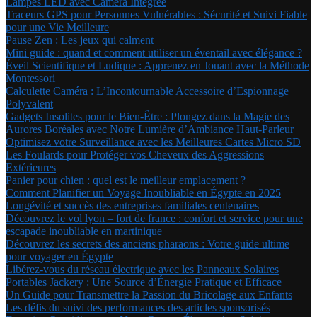
Lampes LED avec Caméra Intégrée
Traceurs GPS pour Personnes Vulnérables : Sécurité et Suivi Fiable
pour une Vie Meilleure
Pause Zen : Les jeux qui calment
Mini guide : quand et comment utiliser un éventail avec élégance ?
Éveil Scientifique et Ludique : Apprenez en Jouant avec la Méthode
Montessori
Calculette Caméra : L’Incontournable Accessoire d’Espionnage
Polyvalent
Gadgets Insolites pour le Bien-Être : Plongez dans la Magie des
Aurores Boréales avec Notre Lumière d’Ambiance Haut-Parleur
Optimisez votre Surveillance avec les Meilleures Cartes Micro SD
Les Foulards pour Protéger vos Cheveux des Aggressions
Extérieures
Panier pour chien : quel est le meilleur emplacement ?
Comment Planifier un Voyage Inoubliable en Égypte en 2025
Longévité et succès des entreprises familiales centenaires
Découvrez le vol lyon – fort de france : confort et service pour une
escapade inoubliable en martinique
Découvrez les secrets des anciens pharaons : Votre guide ultime
pour voyager en Égypte
Libérez-vous du réseau électrique avec les Panneaux Solaires
Portables Jackery : Une Source d’Énergie Pratique et Efficace
Un Guide pour Transmettre la Passion du Bricolage aux Enfants
Les défis du suivi des performances des articles sponsorisés