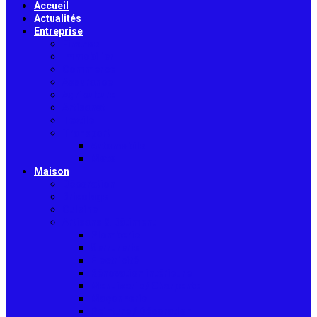
Accueil
Actualités
Entreprise
Finance
Immobilier
Commerce
Assurance
Agriculture
Artisanat
Textile
Transport
Automobile
Moto
Maison
Décoration
Bricolage
Cuisine
Artisans & Bâtiment
Plomberie
Serrurerie
Électricité
Rénovation intérieure
Menuiserie / Charpente
Maçonnerie
Peinture / Décoration