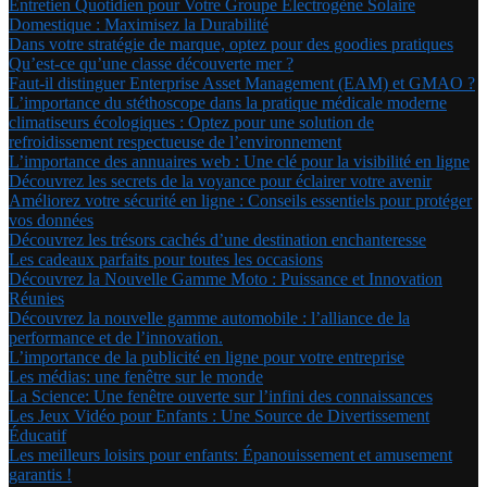
Entretien Quotidien pour Votre Groupe Électrogène Solaire
Domestique : Maximisez la Durabilité
Dans votre stratégie de marque, optez pour des goodies pratiques
Qu’est-ce qu’une classe découverte mer ?
Faut-il distinguer Enterprise Asset Management (EAM) et GMAO ?
L’importance du stéthoscope dans la pratique médicale moderne
climatiseurs écologiques : Optez pour une solution de
refroidissement respectueuse de l’environnement
L’importance des annuaires web : Une clé pour la visibilité en ligne
Découvrez les secrets de la voyance pour éclairer votre avenir
Améliorez votre sécurité en ligne : Conseils essentiels pour protéger
vos données
Découvrez les trésors cachés d’une destination enchanteresse
Les cadeaux parfaits pour toutes les occasions
Découvrez la Nouvelle Gamme Moto : Puissance et Innovation
Réunies
Découvrez la nouvelle gamme automobile : l’alliance de la
performance et de l’innovation.
L’importance de la publicité en ligne pour votre entreprise
Les médias: une fenêtre sur le monde
La Science: Une fenêtre ouverte sur l’infini des connaissances
Les Jeux Vidéo pour Enfants : Une Source de Divertissement
Éducatif
Les meilleurs loisirs pour enfants: Épanouissement et amusement
garantis !