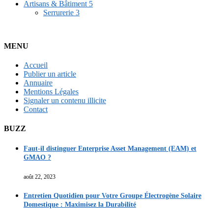
Artisans & Bâtiment
5
Serrurerie
3
MENU
Accueil
Publier un article
Annuaire
Mentions Légales
Signaler un contenu illicite
Contact
BUZZ
Faut-il distinguer Enterprise Asset Management (EAM) et
GMAO ?
août 22, 2023
Entretien Quotidien pour Votre Groupe Électrogène Solaire
Domestique : Maximisez la Durabilité