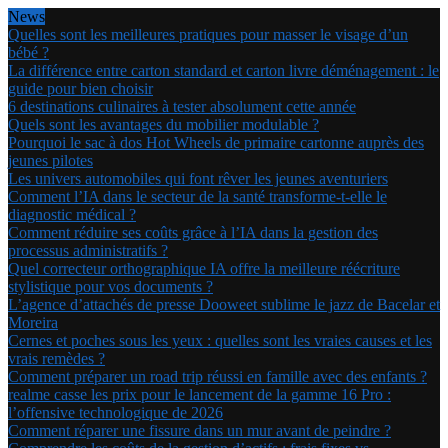
News
Quelles sont les meilleures pratiques pour masser le visage d’un
bébé ?
La différence entre carton standard et carton livre déménagement : le
guide pour bien choisir
6 destinations culinaires à tester absolument cette année
Quels sont les avantages du mobilier modulable ?
Pourquoi le sac à dos Hot Wheels de primaire cartonne auprès des
jeunes pilotes
Les univers automobiles qui font rêver les jeunes aventuriers
Comment l’IA dans le secteur de la santé transforme-t-elle le
diagnostic médical ?
Comment réduire ses coûts grâce à l’IA dans la gestion des
processus administratifs ?
Quel correcteur orthographique IA offre la meilleure réécriture
stylistique pour vos documents ?
L’agence d’attachés de presse Dooweet sublime le jazz de Bacelar et
Moreira
Cernes et poches sous les yeux : quelles sont les vraies causes et les
vrais remèdes ?
Comment préparer un road trip réussi en famille avec des enfants ?
realme casse les prix pour le lancement de la gamme 16 Pro :
l’offensive technologique de 2026
Comment réparer une fissure dans un mur avant de peindre ?