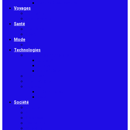
Toiture & couverture
Voyages
Tourisme
Gastronomie
Santé
Bien-être
Sport
Mode
Beauté
Technologies
Intelligence Artificielle
Outils IA
Guides
Actualités IA
High-tech
Informatique
Internet
E-Commerce
Jeux
Société
Culture
Art
Sciences
Économie
Musique