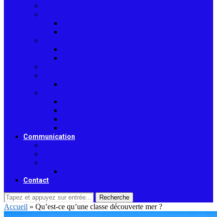
Droit
Environnement
Sécurité
Animaux
Famille
Enfant – Bébé
Mariage
Emploi
Enseignement
Formation
Loisirs
Shopping
Photographie
Cadeaux
Voyance
Communication
Médias
Publicité
Référencement
Annuaires
Contact
Recherche
Accueil
»
Qu’est-ce qu’une classe découverte mer ?