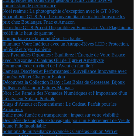
Comprendre les coûts de la gestion d’actifs : frais fixes vs
commission de performance
Noël realme : La photographie d’exception avec le GT 8 Pro
Smartphone GT 8 Pro : Le nouveau titan de realme bouscule les
prix chez Boulanger, Fnac et Amazon
Le realme GT 8 Pro est Disponible en France : Le Vrai Flagship qui
redéfinit le haut de gamme
L’importance de la mobilité sur le chantier
Illuminez Votre Intérieur avec un Attrape-Rêves LED : Protection,
Sérénité et Style Bohème
Les Pyramides Orgonites : Équilibrez l’Énergie de Votre Espace
avec l’Orgonite 7 Chakras Œil de Tigre et Améthyste
Comment créer un rituel de l’Avent en famille ?
Caméras Discrètes et Performantes : Surveillance Innovante avec
Caméra Wifi et Chargeur Espion
Découvrez la Collection Baby : Les Bolas de Grossesse, Bijoux
Indispensables pour Futures Mamans
Nice : Le Paradis des Nomades Numériques et l’Importance d’un
Générateur Solaire Portable
Mugs d’Amour et Romantisme : Le Cadeau Parfait pour les
Amoureux
Bulle moto fumée ou transparente : impact sur votre visibilité
Des Idées de Gadgets Extravagants pour un Enterrement de Vie de
Jeune Fille Inoubliable
Solutions de Surveillance Avancée : Caméras Espion Wifi et