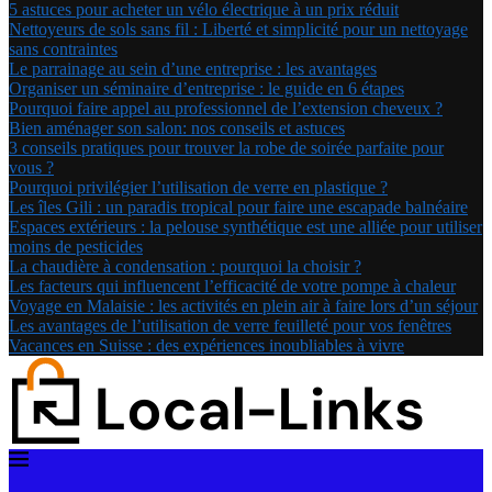
5 astuces pour acheter un vélo électrique à un prix réduit
Nettoyeurs de sols sans fil : Liberté et simplicité pour un nettoyage
sans contraintes
Le parrainage au sein d’une entreprise : les avantages
Organiser un séminaire d’entreprise : le guide en 6 étapes
Pourquoi faire appel au professionnel de l’extension cheveux ?
Bien aménager son salon: nos conseils et astuces
3 conseils pratiques pour trouver la robe de soirée parfaite pour
vous ?
Pourquoi privilégier l’utilisation de verre en plastique ?
Les îles Gili : un paradis tropical pour faire une escapade balnéaire
Espaces extérieurs : la pelouse synthétique est une alliée pour utiliser
moins de pesticides
La chaudière à condensation : pourquoi la choisir ?
Les facteurs qui influencent l’efficacité de votre pompe à chaleur
Voyage en Malaisie : les activités en plein air à faire lors d’un séjour
Les avantages de l’utilisation de verre feuilleté pour vos fenêtres
Vacances en Suisse : des expériences inoubliables à vivre