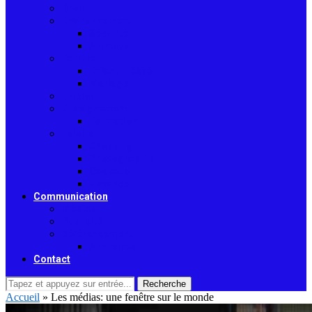
Droit
Environnement
Sécurité
Animaux
Famille
Enfant – Bébé
Mariage
Emploi
Enseignement
Formation
Loisirs
Shopping
Photographie
Cadeaux
Voyance
Communication
Médias
Publicité
Référencement
Annuaires
Contact
Recherche
Accueil
»
Les médias: une fenêtre sur le monde