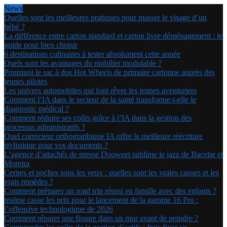
News
Quelles sont les meilleures pratiques pour masser le visage d’un
bébé ?
La différence entre carton standard et carton livre déménagement : le
guide pour bien choisir
6 destinations culinaires à tester absolument cette année
Quels sont les avantages du mobilier modulable ?
Pourquoi le sac à dos Hot Wheels de primaire cartonne auprès des
jeunes pilotes
Les univers automobiles qui font rêver les jeunes aventuriers
Comment l’IA dans le secteur de la santé transforme-t-elle le
diagnostic médical ?
Comment réduire ses coûts grâce à l’IA dans la gestion des
processus administratifs ?
Quel correcteur orthographique IA offre la meilleure réécriture
stylistique pour vos documents ?
L’agence d’attachés de presse Dooweet sublime le jazz de Bacelar et
Moreira
Cernes et poches sous les yeux : quelles sont les vraies causes et les
vrais remèdes ?
Comment préparer un road trip réussi en famille avec des enfants ?
realme casse les prix pour le lancement de la gamme 16 Pro :
l’offensive technologique de 2026
Comment réparer une fissure dans un mur avant de peindre ?