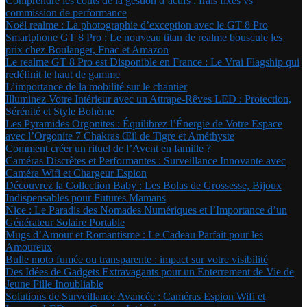
Comprendre les coûts de la gestion d’actifs : frais fixes vs
commission de performance
Noël realme : La photographie d’exception avec le GT 8 Pro
Smartphone GT 8 Pro : Le nouveau titan de realme bouscule les
prix chez Boulanger, Fnac et Amazon
Le realme GT 8 Pro est Disponible en France : Le Vrai Flagship qui
redéfinit le haut de gamme
L’importance de la mobilité sur le chantier
Illuminez Votre Intérieur avec un Attrape-Rêves LED : Protection,
Sérénité et Style Bohème
Les Pyramides Orgonites : Équilibrez l’Énergie de Votre Espace
avec l’Orgonite 7 Chakras Œil de Tigre et Améthyste
Comment créer un rituel de l’Avent en famille ?
Caméras Discrètes et Performantes : Surveillance Innovante avec
Caméra Wifi et Chargeur Espion
Découvrez la Collection Baby : Les Bolas de Grossesse, Bijoux
Indispensables pour Futures Mamans
Nice : Le Paradis des Nomades Numériques et l’Importance d’un
Générateur Solaire Portable
Mugs d’Amour et Romantisme : Le Cadeau Parfait pour les
Amoureux
Bulle moto fumée ou transparente : impact sur votre visibilité
Des Idées de Gadgets Extravagants pour un Enterrement de Vie de
Jeune Fille Inoubliable
Solutions de Surveillance Avancée : Caméras Espion Wifi et