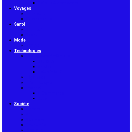
Toiture & couverture
Voyages
Tourisme
Gastronomie
Santé
Bien-être
Sport
Mode
Beauté
Technologies
Intelligence Artificielle
Outils IA
Guides
Actualités IA
High-tech
Informatique
Internet
E-Commerce
Jeux
Société
Culture
Art
Sciences
Économie
Musique