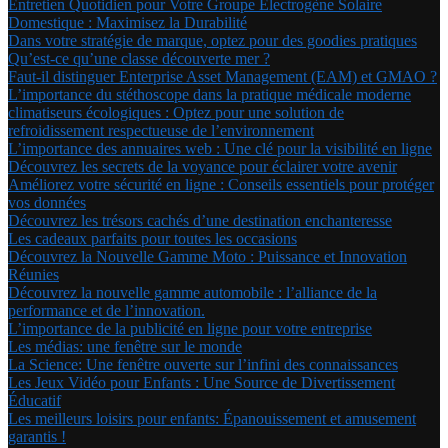
Entretien Quotidien pour Votre Groupe Électrogène Solaire
Domestique : Maximisez la Durabilité
Dans votre stratégie de marque, optez pour des goodies pratiques
Qu’est-ce qu’une classe découverte mer ?
Faut-il distinguer Enterprise Asset Management (EAM) et GMAO ?
L’importance du stéthoscope dans la pratique médicale moderne
climatiseurs écologiques : Optez pour une solution de
refroidissement respectueuse de l’environnement
L’importance des annuaires web : Une clé pour la visibilité en ligne
Découvrez les secrets de la voyance pour éclairer votre avenir
Améliorez votre sécurité en ligne : Conseils essentiels pour protéger
vos données
Découvrez les trésors cachés d’une destination enchanteresse
Les cadeaux parfaits pour toutes les occasions
Découvrez la Nouvelle Gamme Moto : Puissance et Innovation
Réunies
Découvrez la nouvelle gamme automobile : l’alliance de la
performance et de l’innovation.
L’importance de la publicité en ligne pour votre entreprise
Les médias: une fenêtre sur le monde
La Science: Une fenêtre ouverte sur l’infini des connaissances
Les Jeux Vidéo pour Enfants : Une Source de Divertissement
Éducatif
Les meilleurs loisirs pour enfants: Épanouissement et amusement
garantis !