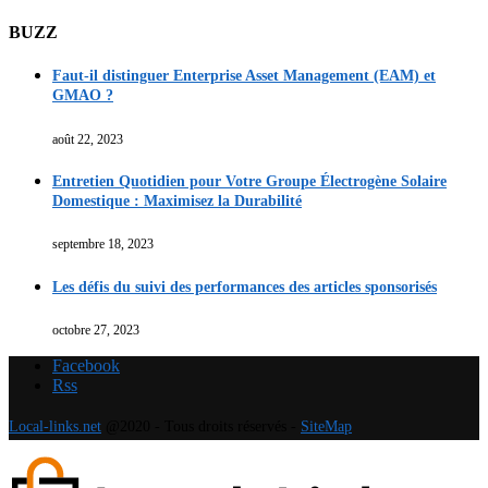
BUZZ
Faut-il distinguer Enterprise Asset Management (EAM) et
GMAO ?
août 22, 2023
Entretien Quotidien pour Votre Groupe Électrogène Solaire
Domestique : Maximisez la Durabilité
septembre 18, 2023
Les défis du suivi des performances des articles sponsorisés
octobre 27, 2023
Facebook
Rss
Local-links.net
@2020 - Tous droits réservés -
SiteMap