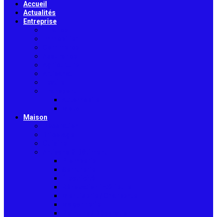
Accueil
Actualités
Entreprise
Finance
Immobilier
Commerce
Assurance
Agriculture
Artisanat
Textile
Transport
Automobile
Moto
Maison
Décoration
Bricolage
Cuisine
Artisans & Bâtiment
Plomberie
Serrurerie
Électricité
Rénovation intérieure
Menuiserie / Charpente
Maçonnerie
Peinture / Décoration