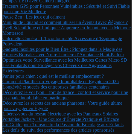
Lampes LED avec Caméra Intégrée
Traceurs GPS pour Personnes Vulnérables : Sécurité et Suivi Fiable
pour une Vie Meilleure
Pause Zen : Les jeux qui calment
Mini guide : quand et comment utiliser un éventail avec élégance ?
Éveil Scientifique et Ludique : Apprenez en Jouant avec la Méthode
Montessori
Calculette Caméra : L’Incontournable Accessoire d’Espionnage
Polyvalent
Gadgets Insolites pour le Bien-Être : Plongez dans la Magie des
Aurores Boréales avec Notre Lumière d’Ambiance Haut-Parleur
Optimisez votre Surveillance avec les Meilleures Cartes Micro SD
Les Foulards pour Protéger vos Cheveux des Aggressions
Extérieures
Panier pour chien : quel est le meilleur emplacement ?
Comment Planifier un Voyage Inoubliable en Égypte en 2025
Longévité et succès des entreprises familiales centenaires
Découvrez le vol lyon – fort de france : confort et service pour une
escapade inoubliable en martinique
Découvrez les secrets des anciens pharaons : Votre guide ultime
pour voyager en Égypte
Libérez-vous du réseau électrique avec les Panneaux Solaires
Portables Jackery : Une Source d’Énergie Pratique et Efficace
Un Guide pour Transmettre la Passion du Bricolage aux Enfants
Les défis du suivi des performances des articles sponsorisés