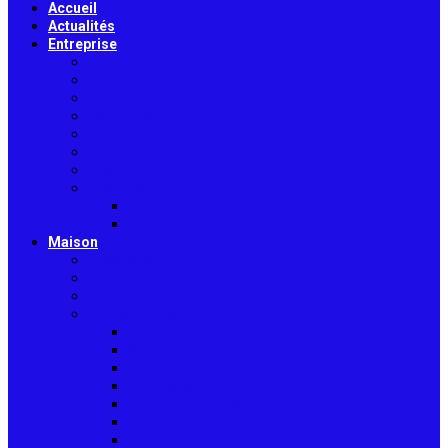
Accueil
Actualités
Entreprise
Finance
Immobilier
Commerce
Assurance
Agriculture
Artisanat
Textile
Transport
Automobile
Moto
Maison
Décoration
Bricolage
Cuisine
Artisans & Bâtiment
Plomberie
Serrurerie
Électricité
Rénovation intérieure
Menuiserie / Charpente
Maçonnerie
Peinture / Décoration