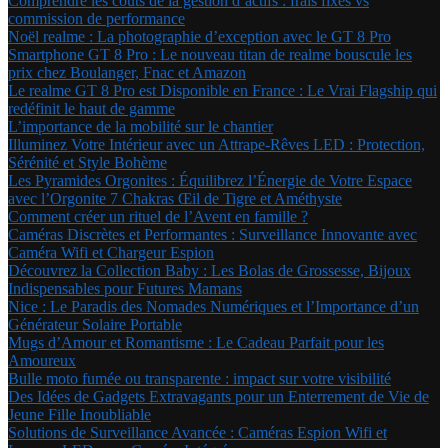
Comprendre les coûts de la gestion d’actifs : frais fixes vs
commission de performance
Noël realme : La photographie d’exception avec le GT 8 Pro
Smartphone GT 8 Pro : Le nouveau titan de realme bouscule les
prix chez Boulanger, Fnac et Amazon
Le realme GT 8 Pro est Disponible en France : Le Vrai Flagship qui
redéfinit le haut de gamme
L’importance de la mobilité sur le chantier
Illuminez Votre Intérieur avec un Attrape-Rêves LED : Protection,
Sérénité et Style Bohème
Les Pyramides Orgonites : Équilibrez l’Énergie de Votre Espace
avec l’Orgonite 7 Chakras Œil de Tigre et Améthyste
Comment créer un rituel de l’Avent en famille ?
Caméras Discrètes et Performantes : Surveillance Innovante avec
Caméra Wifi et Chargeur Espion
Découvrez la Collection Baby : Les Bolas de Grossesse, Bijoux
Indispensables pour Futures Mamans
Nice : Le Paradis des Nomades Numériques et l’Importance d’un
Générateur Solaire Portable
Mugs d’Amour et Romantisme : Le Cadeau Parfait pour les
Amoureux
Bulle moto fumée ou transparente : impact sur votre visibilité
Des Idées de Gadgets Extravagants pour un Enterrement de Vie de
Jeune Fille Inoubliable
Solutions de Surveillance Avancée : Caméras Espion Wifi et