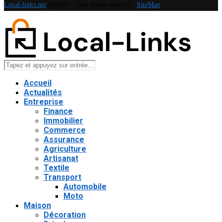
Local-links.net
@2020 - Tous droits réservés -
SiteMap
Accueil
Actualités
Entreprise
Finance
Immobilier
Commerce
Assurance
Agriculture
Artisanat
Textile
Transport
Automobile
Moto
Maison
Décoration