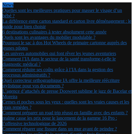
News
Quelles sont les meilleures pratiques pour masser le visage d’un
bébé ?
La différence entre carton standard et carton livre déménagement : le
guide pour bien choisir
6 destinations culinaires à tester absolument cette année
Quels sont les avantages du mobilier modulable ?
Pourquoi le sac à dos Hot Wheels de primaire cartonne auprès des
jeunes pilotes
Les univers automobiles qui font rêver les jeunes aventuriers
Comment l’IA dans le secteur de la santé transforme-t-elle le
diagnostic médical ?
Comment réduire ses coûts grâce à l’IA dans la gestion des
processus administratifs ?
Quel correcteur orthographique IA offre la meilleure réécriture
stylistique pour vos documents ?
L’agence d’attachés de presse Dooweet sublime le jazz de Bacelar et
Moreira
Cernes et poches sous les yeux : quelles sont les vraies causes et les
vrais remèdes ?
Comment préparer un road trip réussi en famille avec des enfants ?
realme casse les prix pour le lancement de la gamme 16 Pro :
l’offensive technologique de 2026
Comment réparer une fissure dans un mur avant de peindre ?