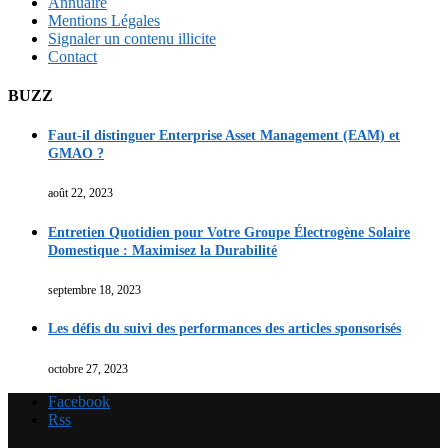
Annuaire
Mentions Légales
Signaler un contenu illicite
Contact
BUZZ
Faut-il distinguer Enterprise Asset Management (EAM) et
GMAO ?
août 22, 2023
Entretien Quotidien pour Votre Groupe Électrogène Solaire
Domestique : Maximisez la Durabilité
septembre 18, 2023
Les défis du suivi des performances des articles sponsorisés
octobre 27, 2023
Facebook
Rss