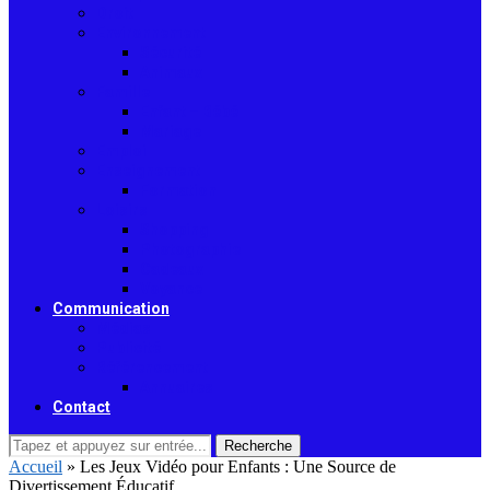
Droit
Environnement
Sécurité
Animaux
Famille
Enfant – Bébé
Mariage
Emploi
Enseignement
Formation
Loisirs
Shopping
Photographie
Cadeaux
Voyance
Communication
Médias
Publicité
Référencement
Annuaires
Contact
Recherche
Accueil
»
Les Jeux Vidéo pour Enfants : Une Source de
Divertissement Éducatif