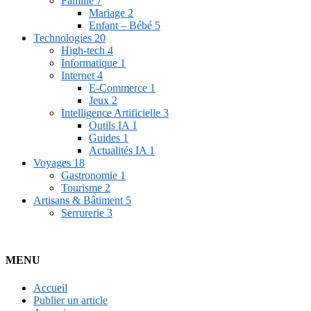
Famille
7
Mariage
2
Enfant – Bébé
5
Technologies
20
High-tech
4
Informatique
1
Internet
4
E-Commerce
1
Jeux
2
Intelligence Artificielle
3
Outils IA
1
Guides
1
Actualités IA
1
Voyages
18
Gastronomie
1
Tourisme
2
Artisans & Bâtiment
5
Serrurerie
3
MENU
Accueil
Publier un article