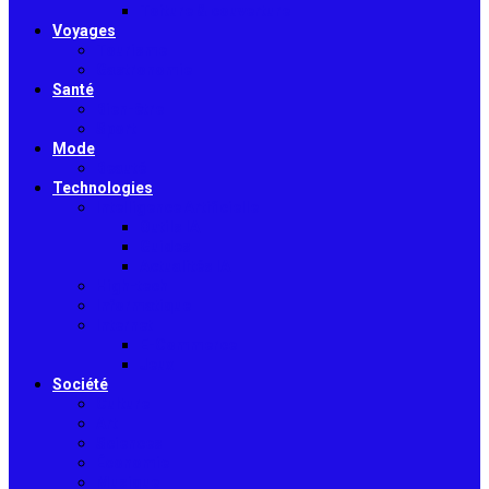
Toiture & couverture
Voyages
Tourisme
Gastronomie
Santé
Bien-être
Sport
Mode
Beauté
Technologies
Intelligence Artificielle
Outils IA
Guides
Actualités IA
High-tech
Informatique
Internet
E-Commerce
Jeux
Société
Culture
Art
Sciences
Économie
Musique