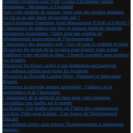
Entretien Quotidien pour Votre Groupe Électrogène Solaire
Domestique : Maximisez la Durabilité
Dans votre stratégie de marque, optez pour des goodies pratiques
Qu’est-ce qu’une classe découverte mer ?
Faut-il distinguer Enterprise Asset Management (EAM) et GMAO ?
L’importance du stéthoscope dans la pratique médicale moderne
climatiseurs écologiques : Optez pour une solution de
refroidissement respectueuse de l’environnement
L’importance des annuaires web : Une clé pour la visibilité en ligne
Découvrez les secrets de la voyance pour éclairer votre avenir
Améliorez votre sécurité en ligne : Conseils essentiels pour protéger
vos données
Découvrez les trésors cachés d’une destination enchanteresse
Les cadeaux parfaits pour toutes les occasions
Découvrez la Nouvelle Gamme Moto : Puissance et Innovation
Réunies
Découvrez la nouvelle gamme automobile : l’alliance de la
performance et de l’innovation.
L’importance de la publicité en ligne pour votre entreprise
Les médias: une fenêtre sur le monde
La Science: Une fenêtre ouverte sur l’infini des connaissances
Les Jeux Vidéo pour Enfants : Une Source de Divertissement
Éducatif
Les meilleurs loisirs pour enfants: Épanouissement et amusement
garantis !