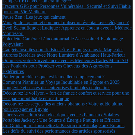
Lampes LED avec Caméra Intégrée
Traceurs GPS pour Personnes Vulnérables : Sécurité et Suivi Fiable
pour une Vie Meilleure
Pause Zen : Les jeux qui calment
Mini guide : quand et comment utiliser un éventail avec élégance ?
Éveil Scientifique et Ludique : Apprenez en Jouant avec la Méthode
Montessori
Calculette Caméra : L’Incontournable Accessoire d’Espionnage
Polyvalent
Gadgets Insolites pour le Bien-Être : Plongez dans la Magie des
Aurores Boréales avec Notre Lumière d’Ambiance Haut-Parleur
Optimisez votre Surveillance avec les Meilleures Cartes Micro SD
Les Foulards pour Protéger vos Cheveux des Aggressions
Extérieures
Panier pour chien : quel est le meilleur emplacement ?
Comment Planifier un Voyage Inoubliable en Égypte en 2025
Longévité et succès des entreprises familiales centenaires
Découvrez le vol lyon – fort de france : confort et service pour une
escapade inoubliable en martinique
Découvrez les secrets des anciens pharaons : Votre guide ultime
pour voyager en Égypte
Libérez-vous du réseau électrique avec les Panneaux Solaires
Portables Jackery : Une Source d’Énergie Pratique et Efficace
Un Guide pour Transmettre la Passion du Bricolage aux Enfants
Les défis du suivi des performances des articles sponsorisés