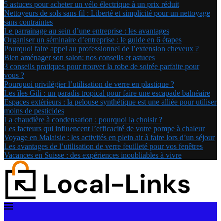
5 astuces pour acheter un vélo électrique à un prix réduit
Nettoyeurs de sols sans fil : Liberté et simplicité pour un nettoyage
sans contraintes
Le parrainage au sein d’une entreprise : les avantages
Organiser un séminaire d’entreprise : le guide en 6 étapes
Pourquoi faire appel au professionnel de l’extension cheveux ?
Bien aménager son salon: nos conseils et astuces
3 conseils pratiques pour trouver la robe de soirée parfaite pour
vous ?
Pourquoi privilégier l’utilisation de verre en plastique ?
Les îles Gili : un paradis tropical pour faire une escapade balnéaire
Espaces extérieurs : la pelouse synthétique est une alliée pour utiliser
moins de pesticides
La chaudière à condensation : pourquoi la choisir ?
Les facteurs qui influencent l’efficacité de votre pompe à chaleur
Voyage en Malaisie : les activités en plein air à faire lors d’un séjour
Les avantages de l’utilisation de verre feuilleté pour vos fenêtres
Vacances en Suisse : des expériences inoubliables à vivre