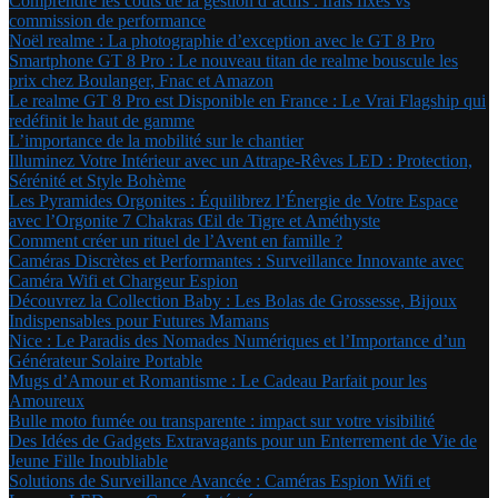
Comprendre les coûts de la gestion d’actifs : frais fixes vs
commission de performance
Noël realme : La photographie d’exception avec le GT 8 Pro
Smartphone GT 8 Pro : Le nouveau titan de realme bouscule les
prix chez Boulanger, Fnac et Amazon
Le realme GT 8 Pro est Disponible en France : Le Vrai Flagship qui
redéfinit le haut de gamme
L’importance de la mobilité sur le chantier
Illuminez Votre Intérieur avec un Attrape-Rêves LED : Protection,
Sérénité et Style Bohème
Les Pyramides Orgonites : Équilibrez l’Énergie de Votre Espace
avec l’Orgonite 7 Chakras Œil de Tigre et Améthyste
Comment créer un rituel de l’Avent en famille ?
Caméras Discrètes et Performantes : Surveillance Innovante avec
Caméra Wifi et Chargeur Espion
Découvrez la Collection Baby : Les Bolas de Grossesse, Bijoux
Indispensables pour Futures Mamans
Nice : Le Paradis des Nomades Numériques et l’Importance d’un
Générateur Solaire Portable
Mugs d’Amour et Romantisme : Le Cadeau Parfait pour les
Amoureux
Bulle moto fumée ou transparente : impact sur votre visibilité
Des Idées de Gadgets Extravagants pour un Enterrement de Vie de
Jeune Fille Inoubliable
Solutions de Surveillance Avancée : Caméras Espion Wifi et