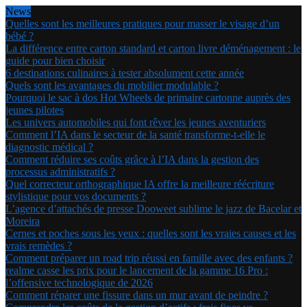
News
Quelles sont les meilleures pratiques pour masser le visage d’un
bébé ?
La différence entre carton standard et carton livre déménagement : le
guide pour bien choisir
6 destinations culinaires à tester absolument cette année
Quels sont les avantages du mobilier modulable ?
Pourquoi le sac à dos Hot Wheels de primaire cartonne auprès des
jeunes pilotes
Les univers automobiles qui font rêver les jeunes aventuriers
Comment l’IA dans le secteur de la santé transforme-t-elle le
diagnostic médical ?
Comment réduire ses coûts grâce à l’IA dans la gestion des
processus administratifs ?
Quel correcteur orthographique IA offre la meilleure réécriture
stylistique pour vos documents ?
L’agence d’attachés de presse Dooweet sublime le jazz de Bacelar et
Moreira
Cernes et poches sous les yeux : quelles sont les vraies causes et les
vrais remèdes ?
Comment préparer un road trip réussi en famille avec des enfants ?
realme casse les prix pour le lancement de la gamme 16 Pro :
l’offensive technologique de 2026
Comment réparer une fissure dans un mur avant de peindre ?