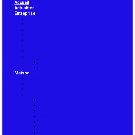
Accueil
Actualités
Entreprise
Finance
Immobilier
Commerce
Assurance
Agriculture
Artisanat
Textile
Transport
Automobile
Moto
Maison
Décoration
Bricolage
Cuisine
Artisans & Bâtiment
Plomberie
Serrurerie
Électricité
Rénovation intérieure
Menuiserie / Charpente
Maçonnerie
Peinture / Décoration