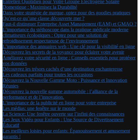
Entretien Quotidien pour Votre Groupe Électrogène Solaire
Domestique : Maximisez la Durabilité
Dans votre stratégie de marque, optez pour des goodies pratiques
Qu’est-ce qu’une classe découverte mer ?
Faut-il distinguer Enterprise Asset Management (EAM) et GMAO ?
L’importance du stéthoscope dans la pratique médicale moderne
climatiseurs écologiques : Optez pour une solution de
refroidissement respectueuse de l’environnement
L’importance des annuaires web : Une clé pour la visibilité en ligne
Découvrez les secrets de la voyance pour éclairer votre avenir
Améliorez votre sécurité en ligne : Conseils essentiels pour protéger
vos données
Découvrez les trésors cachés d’une destination enchanteresse
Les cadeaux parfaits pour toutes les occasions
Découvrez la Nouvelle Gamme Moto : Puissance et Innovation
Réunies
Découvrez la nouvelle gamme automobile : l’alliance de la
performance et de l’innovation.
L’importance de la publicité en ligne pour votre entreprise
Les médias: une fenêtre sur le monde
La Science: Une fenêtre ouverte sur l’infini des connaissances
Les Jeux Vidéo pour Enfants : Une Source de Divertissement
Éducatif
Les meilleurs loisirs pour enfants: Épanouissement et amusement
garantis !