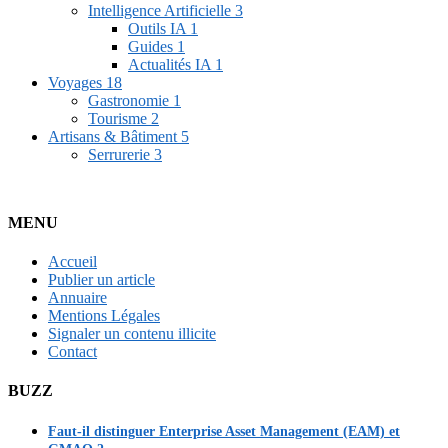
Intelligence Artificielle
3
Outils IA
1
Guides
1
Actualités IA
1
Voyages
18
Gastronomie
1
Tourisme
2
Artisans & Bâtiment
5
Serrurerie
3
MENU
Accueil
Publier un article
Annuaire
Mentions Légales
Signaler un contenu illicite
Contact
BUZZ
Faut-il distinguer Enterprise Asset Management (EAM) et