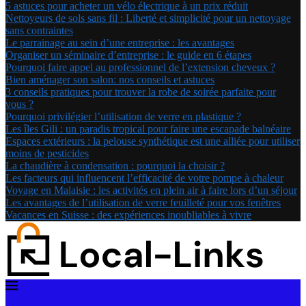
5 astuces pour acheter un vélo électrique à un prix réduit
Nettoyeurs de sols sans fil : Liberté et simplicité pour un nettoyage
sans contraintes
Le parrainage au sein d’une entreprise : les avantages
Organiser un séminaire d’entreprise : le guide en 6 étapes
Pourquoi faire appel au professionnel de l’extension cheveux ?
Bien aménager son salon: nos conseils et astuces
3 conseils pratiques pour trouver la robe de soirée parfaite pour
vous ?
Pourquoi privilégier l’utilisation de verre en plastique ?
Les îles Gili : un paradis tropical pour faire une escapade balnéaire
Espaces extérieurs : la pelouse synthétique est une alliée pour utiliser
moins de pesticides
La chaudière à condensation : pourquoi la choisir ?
Les facteurs qui influencent l’efficacité de votre pompe à chaleur
Voyage en Malaisie : les activités en plein air à faire lors d’un séjour
Les avantages de l’utilisation de verre feuilleté pour vos fenêtres
Vacances en Suisse : des expériences inoubliables à vivre