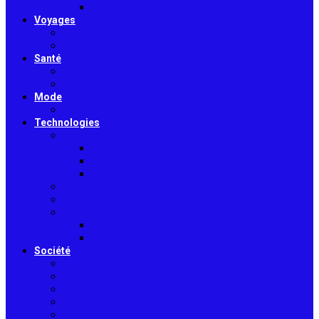
Toiture & couverture
Voyages
Tourisme
Gastronomie
Santé
Bien-être
Sport
Mode
Beauté
Technologies
Intelligence Artificielle
Outils IA
Guides
Actualités IA
High-tech
Informatique
Internet
E-Commerce
Jeux
Société
Culture
Art
Sciences
Économie
Musique