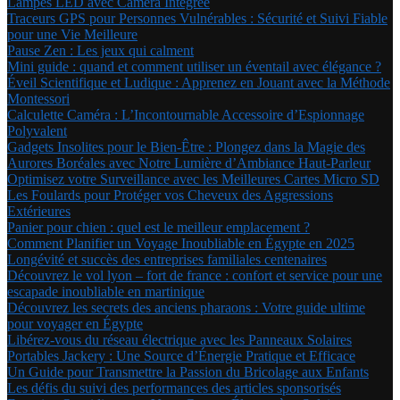
Lampes LED avec Caméra Intégrée
Traceurs GPS pour Personnes Vulnérables : Sécurité et Suivi Fiable
pour une Vie Meilleure
Pause Zen : Les jeux qui calment
Mini guide : quand et comment utiliser un éventail avec élégance ?
Éveil Scientifique et Ludique : Apprenez en Jouant avec la Méthode
Montessori
Calculette Caméra : L’Incontournable Accessoire d’Espionnage
Polyvalent
Gadgets Insolites pour le Bien-Être : Plongez dans la Magie des
Aurores Boréales avec Notre Lumière d’Ambiance Haut-Parleur
Optimisez votre Surveillance avec les Meilleures Cartes Micro SD
Les Foulards pour Protéger vos Cheveux des Aggressions
Extérieures
Panier pour chien : quel est le meilleur emplacement ?
Comment Planifier un Voyage Inoubliable en Égypte en 2025
Longévité et succès des entreprises familiales centenaires
Découvrez le vol lyon – fort de france : confort et service pour une
escapade inoubliable en martinique
Découvrez les secrets des anciens pharaons : Votre guide ultime
pour voyager en Égypte
Libérez-vous du réseau électrique avec les Panneaux Solaires
Portables Jackery : Une Source d’Énergie Pratique et Efficace
Un Guide pour Transmettre la Passion du Bricolage aux Enfants
Les défis du suivi des performances des articles sponsorisés