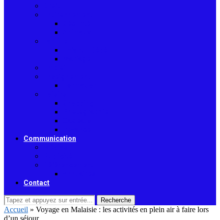
Droit
Environnement
Sécurité
Animaux
Famille
Enfant – Bébé
Mariage
Emploi
Enseignement
Formation
Loisirs
Shopping
Photographie
Cadeaux
Voyance
Communication
Médias
Publicité
Référencement
Annuaires
Contact
Recherche
Accueil
»
Voyage en Malaisie : les activités en plein air à faire lors
d’un séjour