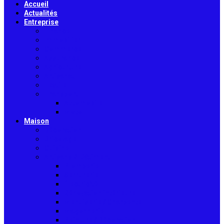
Accueil
Actualités
Entreprise
Finance
Immobilier
Commerce
Assurance
Agriculture
Artisanat
Textile
Transport
Automobile
Moto
Maison
Décoration
Bricolage
Cuisine
Artisans & Bâtiment
Plomberie
Serrurerie
Électricité
Rénovation intérieure
Menuiserie / Charpente
Maçonnerie
Peinture / Décoration