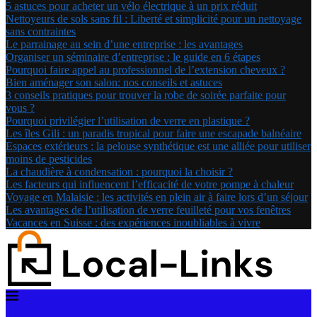
5 astuces pour acheter un vélo électrique à un prix réduit
Nettoyeurs de sols sans fil : Liberté et simplicité pour un nettoyage
sans contraintes
Le parrainage au sein d’une entreprise : les avantages
Organiser un séminaire d’entreprise : le guide en 6 étapes
Pourquoi faire appel au professionnel de l’extension cheveux ?
Bien aménager son salon: nos conseils et astuces
3 conseils pratiques pour trouver la robe de soirée parfaite pour
vous ?
Pourquoi privilégier l’utilisation de verre en plastique ?
Les îles Gili : un paradis tropical pour faire une escapade balnéaire
Espaces extérieurs : la pelouse synthétique est une alliée pour utiliser
moins de pesticides
La chaudière à condensation : pourquoi la choisir ?
Les facteurs qui influencent l’efficacité de votre pompe à chaleur
Voyage en Malaisie : les activités en plein air à faire lors d’un séjour
Les avantages de l’utilisation de verre feuilleté pour vos fenêtres
Vacances en Suisse : des expériences inoubliables à vivre