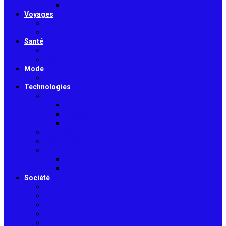
Toiture & couverture
Voyages
Tourisme
Gastronomie
Santé
Bien-être
Sport
Mode
Beauté
Technologies
Intelligence Artificielle
Outils IA
Guides
Actualités IA
High-tech
Informatique
Internet
E-Commerce
Jeux
Société
Culture
Art
Sciences
Économie
Musique