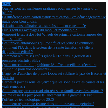
News
Quelles sont les meilleures pratiques pour masser le visage d’un
bébé ?
La différence entre carton standard et carton livre déménagement : le
guide pour bien choisir
6 destinations culinaires à tester absolument cette année
Quels sont les avantages du mobilier modulable ?
Pourquoi le sac à dos Hot Wheels de primaire cartonne auprès des
jeunes pilotes
Les univers automobiles qui font rêver les jeunes aventuriers
Comment l’IA dans le secteur de la santé transforme-t-elle le
diagnostic médical ?
Comment réduire ses coûts grâce à l’IA dans la gestion des
processus administratifs ?
Quel correcteur orthographique IA offre la meilleure réécriture
stylistique pour vos documents ?
L’agence d’attachés de presse Dooweet sublime le jazz de Bacelar et
Moreira
Cernes et poches sous les yeux : quelles sont les vraies causes et les
vrais remèdes ?
Comment préparer un road trip réussi en famille avec des enfants ?
realme casse les prix pour le lancement de la gamme 16 Pro :
l’offensive technologique de 2026
Comment réparer une fissure dans un mur avant de peindre ?