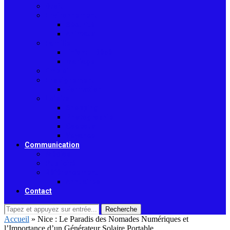
Droit
Environnement
Sécurité
Animaux
Famille
Enfant – Bébé
Mariage
Emploi
Enseignement
Formation
Loisirs
Shopping
Photographie
Cadeaux
Voyance
Communication
Médias
Publicité
Référencement
Annuaires
Contact
Recherche
Accueil
»
Nice : Le Paradis des Nomades Numériques et
l’Importance d’un Générateur Solaire Portable