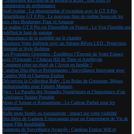
Comprendre les coûts de la gestion d’actifs : frais fixes vs
commission de performance
Noël realme : La photographie d’exception avec le GT 8 Pro
Smartphone GT 8 Pro : Le nouveau titan de realme bouscule les
prix chez Boulanger, Fnac et Amazon
Le realme GT 8 Pro est Disponible en France : Le Vrai Flagship qui
redéfinit le haut de gamme
L’importance de la mobilité sur le chantier
Illuminez Votre Intérieur avec un Attrape-Rêves LED : Protection,
Sérénité et Style Bohème
Les Pyramides Orgonites : Équilibrez l’Énergie de Votre Espace
avec l’Orgonite 7 Chakras Œil de Tigre et Améthyste
Comment créer un rituel de l’Avent en famille ?
Caméras Discrètes et Performantes : Surveillance Innovante avec
Caméra Wifi et Chargeur Espion
Découvrez la Collection Baby : Les Bolas de Grossesse, Bijoux
Indispensables pour Futures Mamans
Nice : Le Paradis des Nomades Numériques et l’Importance d’un
Générateur Solaire Portable
Mugs d’Amour et Romantisme : Le Cadeau Parfait pour les
Amoureux
Bulle moto fumée ou transparente : impact sur votre visibilité
Des Idées de Gadgets Extravagants pour un Enterrement de Vie de
Jeune Fille Inoubliable
Solutions de Surveillance Avancée : Caméras Espion Wifi et