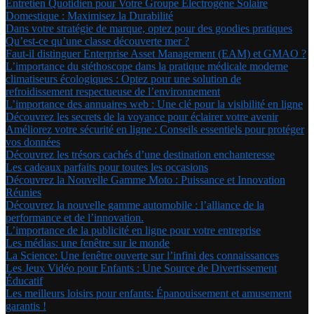
Entretien Quotidien pour Votre Groupe Électrogène Solaire
Domestique : Maximisez la Durabilité
Dans votre stratégie de marque, optez pour des goodies pratiques
Qu’est-ce qu’une classe découverte mer ?
Faut-il distinguer Enterprise Asset Management (EAM) et GMAO ?
L’importance du stéthoscope dans la pratique médicale moderne
climatiseurs écologiques : Optez pour une solution de
refroidissement respectueuse de l’environnement
L’importance des annuaires web : Une clé pour la visibilité en ligne
Découvrez les secrets de la voyance pour éclairer votre avenir
Améliorez votre sécurité en ligne : Conseils essentiels pour protéger
vos données
Découvrez les trésors cachés d’une destination enchanteresse
Les cadeaux parfaits pour toutes les occasions
Découvrez la Nouvelle Gamme Moto : Puissance et Innovation
Réunies
Découvrez la nouvelle gamme automobile : l’alliance de la
performance et de l’innovation.
L’importance de la publicité en ligne pour votre entreprise
Les médias: une fenêtre sur le monde
La Science: Une fenêtre ouverte sur l’infini des connaissances
Les Jeux Vidéo pour Enfants : Une Source de Divertissement
Éducatif
Les meilleurs loisirs pour enfants: Épanouissement et amusement
garantis !