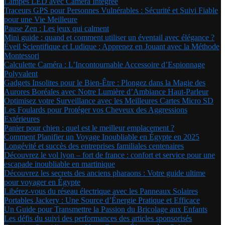
Lampes LED avec Caméra Intégrée
Traceurs GPS pour Personnes Vulnérables : Sécurité et Suivi Fiable
pour une Vie Meilleure
Pause Zen : Les jeux qui calment
Mini guide : quand et comment utiliser un éventail avec élégance ?
Éveil Scientifique et Ludique : Apprenez en Jouant avec la Méthode
Montessori
Calculette Caméra : L’Incontournable Accessoire d’Espionnage
Polyvalent
Gadgets Insolites pour le Bien-Être : Plongez dans la Magie des
Aurores Boréales avec Notre Lumière d’Ambiance Haut-Parleur
Optimisez votre Surveillance avec les Meilleures Cartes Micro SD
Les Foulards pour Protéger vos Cheveux des Aggressions
Extérieures
Panier pour chien : quel est le meilleur emplacement ?
Comment Planifier un Voyage Inoubliable en Égypte en 2025
Longévité et succès des entreprises familiales centenaires
Découvrez le vol lyon – fort de france : confort et service pour une
escapade inoubliable en martinique
Découvrez les secrets des anciens pharaons : Votre guide ultime
pour voyager en Égypte
Libérez-vous du réseau électrique avec les Panneaux Solaires
Portables Jackery : Une Source d’Énergie Pratique et Efficace
Un Guide pour Transmettre la Passion du Bricolage aux Enfants
Les défis du suivi des performances des articles sponsorisés