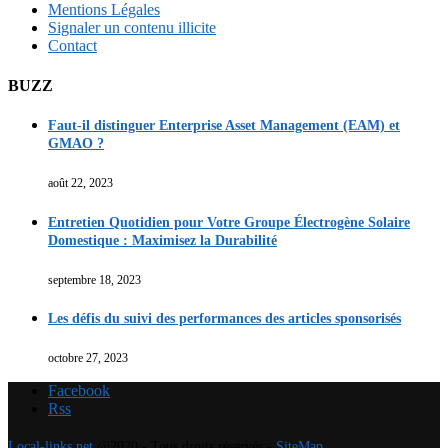
Mentions Légales
Signaler un contenu illicite
Contact
BUZZ
Faut-il distinguer Enterprise Asset Management (EAM) et
GMAO ?
août 22, 2023
Entretien Quotidien pour Votre Groupe Électrogène Solaire
Domestique : Maximisez la Durabilité
septembre 18, 2023
Les défis du suivi des performances des articles sponsorisés
octobre 27, 2023
Facebook
Rss
Local-links.net
@2020 - Tous droits réservés -
SiteMap