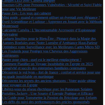
Lampes LED avec Caméra Intégrée
Traceurs GPS pour Personnes Vulnérables : Sécurité et Suivi Fiable
pour une Vie Meilleure
Pause Zen : Les jeux qui calment
Mini guide : quand et comment utiliser un éventail avec élégance ?
Éveil Scientifique et Ludique : Apprenez en Jouant avec la Méthode
Montessori
Calculette Caméra : L’Incontournable Accessoire d’Espionnage
Polyvalent
Gadgets Insolites pour le Bien-Être : Plongez dans la Magie des
Aurores Boréales avec Notre Lumière d’Ambiance Haut-Parleur
Optimisez votre Surveillance avec les Meilleures Cartes Micro SD
Les Foulards pour Protéger vos Cheveux des Aggressions
Extérieures
Panier pour chien : quel est le meilleur emplacement ?
Comment Planifier un Voyage Inoubliable en Égypte en 2025
Longévité et succès des entreprises familiales centenaires
Découvrez le vol lyon – fort de france : confort et service pour une
escapade inoubliable en martinique
Découvrez les secrets des anciens pharaons : Votre guide ultime
pour voyager en Égypte
Libérez-vous du réseau électrique avec les Panneaux Solaires
Portables Jackery : Une Source d’Énergie Pratique et Efficace
Un Guide pour Transmettre la Passion du Bricolage aux Enfants
Les défis du suivi des performances des articles sponsorisés