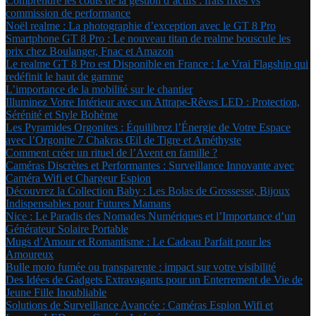
Comprendre les coûts de la gestion d’actifs : frais fixes vs
commission de performance
Noël realme : La photographie d’exception avec le GT 8 Pro
Smartphone GT 8 Pro : Le nouveau titan de realme bouscule les
prix chez Boulanger, Fnac et Amazon
Le realme GT 8 Pro est Disponible en France : Le Vrai Flagship qui
redéfinit le haut de gamme
L’importance de la mobilité sur le chantier
Illuminez Votre Intérieur avec un Attrape-Rêves LED : Protection,
Sérénité et Style Bohème
Les Pyramides Orgonites : Équilibrez l’Énergie de Votre Espace
avec l’Orgonite 7 Chakras Œil de Tigre et Améthyste
Comment créer un rituel de l’Avent en famille ?
Caméras Discrètes et Performantes : Surveillance Innovante avec
Caméra Wifi et Chargeur Espion
Découvrez la Collection Baby : Les Bolas de Grossesse, Bijoux
Indispensables pour Futures Mamans
Nice : Le Paradis des Nomades Numériques et l’Importance d’un
Générateur Solaire Portable
Mugs d’Amour et Romantisme : Le Cadeau Parfait pour les
Amoureux
Bulle moto fumée ou transparente : impact sur votre visibilité
Des Idées de Gadgets Extravagants pour un Enterrement de Vie de
Jeune Fille Inoubliable
Solutions de Surveillance Avancée : Caméras Espion Wifi et