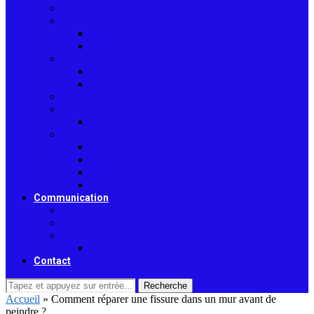
Droit
Environnement
Sécurité
Animaux
Famille
Enfant – Bébé
Mariage
Emploi
Enseignement
Formation
Loisirs
Shopping
Photographie
Cadeaux
Voyance
Communication
Médias
Publicité
Référencement
Annuaires
Contact
Recherche
Accueil
»
Comment réparer une fissure dans un mur avant de
peindre ?