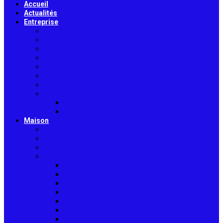
Accueil
Actualités
Entreprise
Finance
Immobilier
Commerce
Assurance
Agriculture
Artisanat
Textile
Transport
Automobile
Moto
Maison
Décoration
Bricolage
Cuisine
Artisans & Bâtiment
Plomberie
Serrurerie
Électricité
Rénovation intérieure
Menuiserie / Charpente
Maçonnerie
Peinture / Décoration