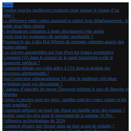
News
Quelles sont les meilleures pratiques pour masser le visage d’un
bébé ?
La différence entre carton standard et carton livre déménagement : le
guide pour bien choisir
6 destinations culinaires à tester absolument cette année
Quels sont les avantages du mobilier modulable ?
Pourquoi le sac à dos Hot Wheels de primaire cartonne auprès des
jeunes pilotes
Les univers automobiles qui font rêver les jeunes aventuriers
Comment l’IA dans le secteur de la santé transforme-t-elle le
diagnostic médical ?
Comment réduire ses coûts grâce à l’IA dans la gestion des
processus administratifs ?
Quel correcteur orthographique IA offre la meilleure réécriture
stylistique pour vos documents ?
L’agence d’attachés de presse Dooweet sublime le jazz de Bacelar et
Moreira
Cernes et poches sous les yeux : quelles sont les vraies causes et les
vrais remèdes ?
Comment préparer un road trip réussi en famille avec des enfants ?
realme casse les prix pour le lancement de la gamme 16 Pro :
l’offensive technologique de 2026
Comment réparer une fissure dans un mur avant de peindre ?