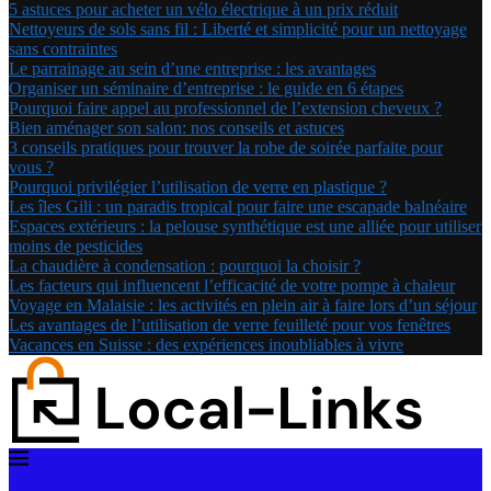
5 astuces pour acheter un vélo électrique à un prix réduit
Nettoyeurs de sols sans fil : Liberté et simplicité pour un nettoyage
sans contraintes
Le parrainage au sein d’une entreprise : les avantages
Organiser un séminaire d’entreprise : le guide en 6 étapes
Pourquoi faire appel au professionnel de l’extension cheveux ?
Bien aménager son salon: nos conseils et astuces
3 conseils pratiques pour trouver la robe de soirée parfaite pour
vous ?
Pourquoi privilégier l’utilisation de verre en plastique ?
Les îles Gili : un paradis tropical pour faire une escapade balnéaire
Espaces extérieurs : la pelouse synthétique est une alliée pour utiliser
moins de pesticides
La chaudière à condensation : pourquoi la choisir ?
Les facteurs qui influencent l’efficacité de votre pompe à chaleur
Voyage en Malaisie : les activités en plein air à faire lors d’un séjour
Les avantages de l’utilisation de verre feuilleté pour vos fenêtres
Vacances en Suisse : des expériences inoubliables à vivre