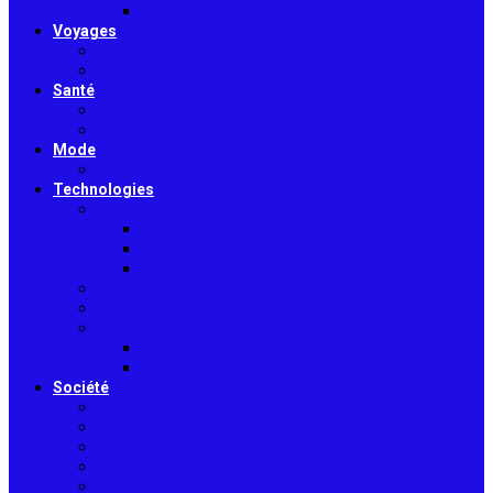
Toiture & couverture
Voyages
Tourisme
Gastronomie
Santé
Bien-être
Sport
Mode
Beauté
Technologies
Intelligence Artificielle
Outils IA
Guides
Actualités IA
High-tech
Informatique
Internet
E-Commerce
Jeux
Société
Culture
Art
Sciences
Économie
Musique