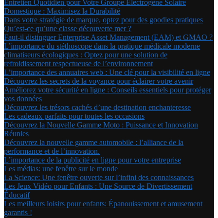
Entretien Quotidien pour Votre Groupe Électrogène Solaire
Domestique : Maximisez la Durabilité
Dans votre stratégie de marque, optez pour des goodies pratiques
Qu’est-ce qu’une classe découverte mer ?
Faut-il distinguer Enterprise Asset Management (EAM) et GMAO ?
L’importance du stéthoscope dans la pratique médicale moderne
climatiseurs écologiques : Optez pour une solution de
refroidissement respectueuse de l’environnement
L’importance des annuaires web : Une clé pour la visibilité en ligne
Découvrez les secrets de la voyance pour éclairer votre avenir
Améliorez votre sécurité en ligne : Conseils essentiels pour protéger
vos données
Découvrez les trésors cachés d’une destination enchanteresse
Les cadeaux parfaits pour toutes les occasions
Découvrez la Nouvelle Gamme Moto : Puissance et Innovation
Réunies
Découvrez la nouvelle gamme automobile : l’alliance de la
performance et de l’innovation.
L’importance de la publicité en ligne pour votre entreprise
Les médias: une fenêtre sur le monde
La Science: Une fenêtre ouverte sur l’infini des connaissances
Les Jeux Vidéo pour Enfants : Une Source de Divertissement
Éducatif
Les meilleurs loisirs pour enfants: Épanouissement et amusement
garantis !