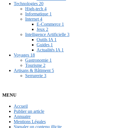
Technologies
20
High-tech
4
Informatique
1
Internet
4
E-Commerce
1
Jeux
2
Intelligence Artificielle
3
Outils IA
1
Guides
1
Actualités IA
1
Voyages
18
Gastronomie
1
Tourisme
2
Artisans & Bâtiment
5
Serrurerie
3
MENU
Accueil
Publier un article
Annuaire
Mentions Légales
Signaler un contenu illicite