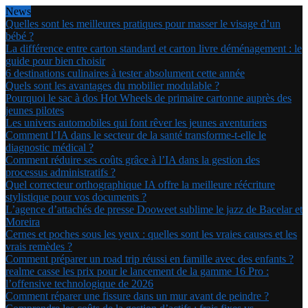
News
Quelles sont les meilleures pratiques pour masser le visage d’un
bébé ?
La différence entre carton standard et carton livre déménagement : le
guide pour bien choisir
6 destinations culinaires à tester absolument cette année
Quels sont les avantages du mobilier modulable ?
Pourquoi le sac à dos Hot Wheels de primaire cartonne auprès des
jeunes pilotes
Les univers automobiles qui font rêver les jeunes aventuriers
Comment l’IA dans le secteur de la santé transforme-t-elle le
diagnostic médical ?
Comment réduire ses coûts grâce à l’IA dans la gestion des
processus administratifs ?
Quel correcteur orthographique IA offre la meilleure réécriture
stylistique pour vos documents ?
L’agence d’attachés de presse Dooweet sublime le jazz de Bacelar et
Moreira
Cernes et poches sous les yeux : quelles sont les vraies causes et les
vrais remèdes ?
Comment préparer un road trip réussi en famille avec des enfants ?
realme casse les prix pour le lancement de la gamme 16 Pro :
l’offensive technologique de 2026
Comment réparer une fissure dans un mur avant de peindre ?