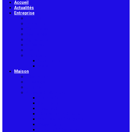
Accueil
Actualités
Entreprise
Finance
Immobilier
Commerce
Assurance
Agriculture
Artisanat
Textile
Transport
Automobile
Moto
Maison
Décoration
Bricolage
Cuisine
Artisans & Bâtiment
Plomberie
Serrurerie
Électricité
Rénovation intérieure
Menuiserie / Charpente
Maçonnerie
Peinture / Décoration