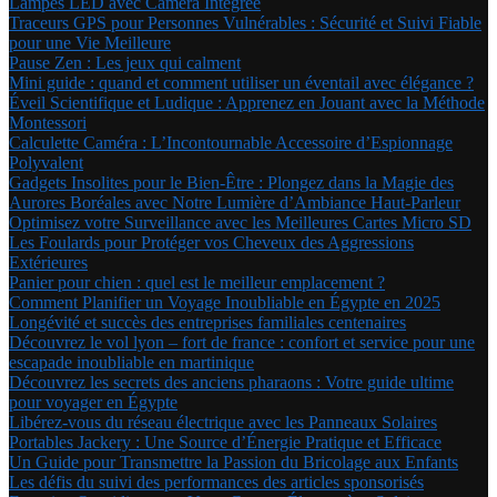
Lampes LED avec Caméra Intégrée
Traceurs GPS pour Personnes Vulnérables : Sécurité et Suivi Fiable
pour une Vie Meilleure
Pause Zen : Les jeux qui calment
Mini guide : quand et comment utiliser un éventail avec élégance ?
Éveil Scientifique et Ludique : Apprenez en Jouant avec la Méthode
Montessori
Calculette Caméra : L’Incontournable Accessoire d’Espionnage
Polyvalent
Gadgets Insolites pour le Bien-Être : Plongez dans la Magie des
Aurores Boréales avec Notre Lumière d’Ambiance Haut-Parleur
Optimisez votre Surveillance avec les Meilleures Cartes Micro SD
Les Foulards pour Protéger vos Cheveux des Aggressions
Extérieures
Panier pour chien : quel est le meilleur emplacement ?
Comment Planifier un Voyage Inoubliable en Égypte en 2025
Longévité et succès des entreprises familiales centenaires
Découvrez le vol lyon – fort de france : confort et service pour une
escapade inoubliable en martinique
Découvrez les secrets des anciens pharaons : Votre guide ultime
pour voyager en Égypte
Libérez-vous du réseau électrique avec les Panneaux Solaires
Portables Jackery : Une Source d’Énergie Pratique et Efficace
Un Guide pour Transmettre la Passion du Bricolage aux Enfants
Les défis du suivi des performances des articles sponsorisés