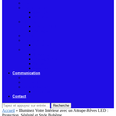
Droit
Environnement
Sécurité
Animaux
Famille
Enfant – Bébé
Mariage
Emploi
Enseignement
Formation
Loisirs
Shopping
Photographie
Cadeaux
Voyance
Communication
Médias
Publicité
Référencement
Annuaires
Contact
Recherche
Accueil
»
Illuminez Votre Intérieur avec un Attrape-Rêves LED :
Protection, Sérénité et Style Bohème