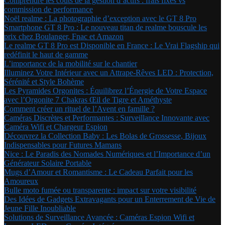
Comprendre les coûts de la gestion d’actifs : frais fixes vs
commission de performance
Noël realme : La photographie d’exception avec le GT 8 Pro
Smartphone GT 8 Pro : Le nouveau titan de realme bouscule les
prix chez Boulanger, Fnac et Amazon
Le realme GT 8 Pro est Disponible en France : Le Vrai Flagship qui
redéfinit le haut de gamme
L’importance de la mobilité sur le chantier
Illuminez Votre Intérieur avec un Attrape-Rêves LED : Protection,
Sérénité et Style Bohème
Les Pyramides Orgonites : Équilibrez l’Énergie de Votre Espace
avec l’Orgonite 7 Chakras Œil de Tigre et Améthyste
Comment créer un rituel de l’Avent en famille ?
Caméras Discrètes et Performantes : Surveillance Innovante avec
Caméra Wifi et Chargeur Espion
Découvrez la Collection Baby : Les Bolas de Grossesse, Bijoux
Indispensables pour Futures Mamans
Nice : Le Paradis des Nomades Numériques et l’Importance d’un
Générateur Solaire Portable
Mugs d’Amour et Romantisme : Le Cadeau Parfait pour les
Amoureux
Bulle moto fumée ou transparente : impact sur votre visibilité
Des Idées de Gadgets Extravagants pour un Enterrement de Vie de
Jeune Fille Inoubliable
Solutions de Surveillance Avancée : Caméras Espion Wifi et