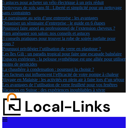
5 astuces pour acheter un vélo électrique à un prix réduit
Nettoyeurs de sols sans fil : Liberté et simplicité pour un nettoyage
sans contraintes
Le parrainage au sein d’une entreprise : les avantages
Organiser un séminaire d’entreprise : le guide en 6 étapes
Pourquoi faire appel au professionnel de l’extension cheveux ?
Bien aménager son salon: nos conseils et astuces
3 conseils pratiques pour trouver la robe de soirée parfaite pour
vous ?
Pourquoi privilégier l’utilisation de verre en plastique ?
Les îles Gili : un paradis tropical pour faire une escapade balnéaire
Espaces extérieurs : la pelouse synthétique est une alliée pour utiliser
moins de pesticides
La chaudière à condensation : pourquoi la choisir ?
Les facteurs qui influencent l’efficacité de votre pompe à chaleur
Voyage en Malaisie : les activités en plein air à faire lors d’un séjour
Les avantages de l’utilisation de verre feuilleté pour vos fenêtres
Vacances en Suisse : des expériences inoubliables à vivre