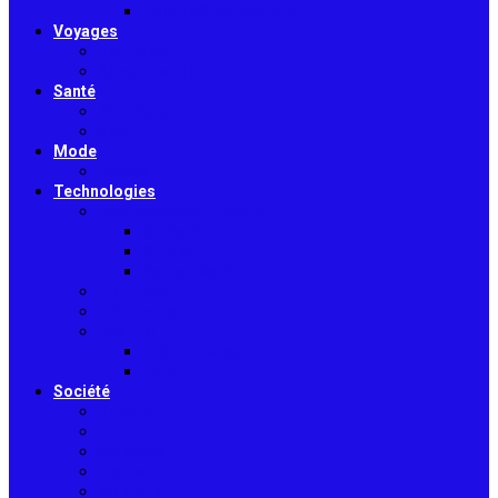
Toiture & couverture
Voyages
Tourisme
Gastronomie
Santé
Bien-être
Sport
Mode
Beauté
Technologies
Intelligence Artificielle
Outils IA
Guides
Actualités IA
High-tech
Informatique
Internet
E-Commerce
Jeux
Société
Culture
Art
Sciences
Économie
Musique