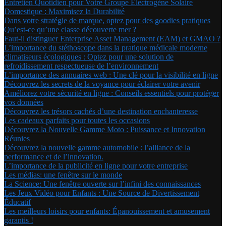
Entretien Quotidien pour Votre Groupe Électrogène Solaire
Domestique : Maximisez la Durabilité
Dans votre stratégie de marque, optez pour des goodies pratiques
Qu’est-ce qu’une classe découverte mer ?
Faut-il distinguer Enterprise Asset Management (EAM) et GMAO ?
L’importance du stéthoscope dans la pratique médicale moderne
climatiseurs écologiques : Optez pour une solution de
refroidissement respectueuse de l’environnement
L’importance des annuaires web : Une clé pour la visibilité en ligne
Découvrez les secrets de la voyance pour éclairer votre avenir
Améliorez votre sécurité en ligne : Conseils essentiels pour protéger
vos données
Découvrez les trésors cachés d’une destination enchanteresse
Les cadeaux parfaits pour toutes les occasions
Découvrez la Nouvelle Gamme Moto : Puissance et Innovation
Réunies
Découvrez la nouvelle gamme automobile : l’alliance de la
performance et de l’innovation.
L’importance de la publicité en ligne pour votre entreprise
Les médias: une fenêtre sur le monde
La Science: Une fenêtre ouverte sur l’infini des connaissances
Les Jeux Vidéo pour Enfants : Une Source de Divertissement
Éducatif
Les meilleurs loisirs pour enfants: Épanouissement et amusement
garantis !