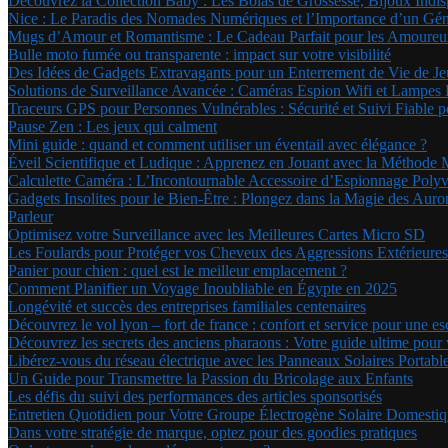
Découvrez la Collection Baby : Les Bolas de Grossesse, Bijoux Ind
Nice : Le Paradis des Nomades Numériques et l’Importance d’un Géné
Mugs d’Amour et Romantisme : Le Cadeau Parfait pour les Amoure
Bulle moto fumée ou transparente : impact sur votre visibilité
Des Idées de Gadgets Extravagants pour un Enterrement de Vie de Jeu
Solutions de Surveillance Avancée : Caméras Espion Wifi et Lampe
Traceurs GPS pour Personnes Vulnérables : Sécurité et Suivi Fiable 
Pause Zen : Les jeux qui calment
Mini guide : quand et comment utiliser un éventail avec élégance ?
Éveil Scientifique et Ludique : Apprenez en Jouant avec la Méthode 
Calculette Caméra : L’Incontournable Accessoire d’Espionnage Polyv
Gadgets Insolites pour le Bien-Être : Plongez dans la Magie des Au
Parleur
Optimisez votre Surveillance avec les Meilleures Cartes Micro SD
Les Foulards pour Protéger vos Cheveux des Aggressions Extérieures
Panier pour chien : quel est le meilleur emplacement ?
Comment Planifier un Voyage Inoubliable en Égypte en 2025
Longévité et succès des entreprises familiales centenaires
Découvrez le vol lyon – fort de france : confort et service pour une e
Découvrez les secrets des anciens pharaons : Votre guide ultime pou
Libérez-vous du réseau électrique avec les Panneaux Solaires Portabl
Un Guide pour Transmettre la Passion du Bricolage aux Enfants
Les défis du suivi des performances des articles sponsorisés
Entretien Quotidien pour Votre Groupe Électrogène Solaire Domestiqu
Dans votre stratégie de marque, optez pour des goodies pratiques