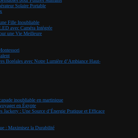
ispensables pour Futures Mamans
rateur Solaire Portable
ux
ne Fille Inoubliable
s LED avec Caméra Intégrée
pour une Vie Meilleure
Montessori
alent
rores Boréales avec Notre Lumière d’Ambiance Haut-
scapade inoubliable en martinique
r voyager en Égypte
es Jackery : Une Source d’Énergie Pratique et Efficace
e : Maximisez la Durabilité