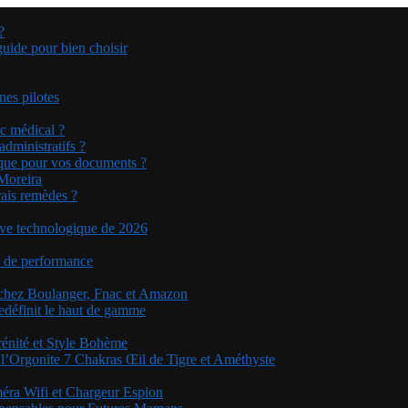
?
guide pour bien choisir
nes pilotes
ic médical ?
dministratifs ?
tique pour vos documents ?
 Moreira
rais remèdes ?
sive technologique de 2026
on de performance
 chez Boulanger, Fnac et Amazon
edéfinit le haut de gamme
rénité et Style Bohème
 l’Orgonite 7 Chakras Œil de Tigre et Améthyste
méra Wifi et Chargeur Espion