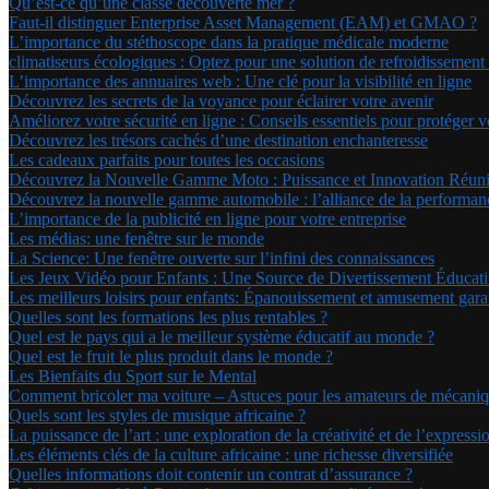
Qu’est-ce qu’une classe découverte mer ?
Faut-il distinguer Enterprise Asset Management (EAM) et GMAO ?
L’importance du stéthoscope dans la pratique médicale moderne
climatiseurs écologiques : Optez pour une solution de refroidissemen
L’importance des annuaires web : Une clé pour la visibilité en ligne
Découvrez les secrets de la voyance pour éclairer votre avenir
Améliorez votre sécurité en ligne : Conseils essentiels pour protéger 
Découvrez les trésors cachés d’une destination enchanteresse
Les cadeaux parfaits pour toutes les occasions
Découvrez la Nouvelle Gamme Moto : Puissance et Innovation Réun
Découvrez la nouvelle gamme automobile : l’alliance de la performanc
L’importance de la publicité en ligne pour votre entreprise
Les médias: une fenêtre sur le monde
La Science: Une fenêtre ouverte sur l’infini des connaissances
Les Jeux Vidéo pour Enfants : Une Source de Divertissement Éducati
Les meilleurs loisirs pour enfants: Épanouissement et amusement garan
Quelles sont les formations les plus rentables ?
Quel est le pays qui a le meilleur système éducatif au monde ?
Quel est le fruit le plus produit dans le monde ?
Les Bienfaits du Sport sur le Mental
Comment bricoler ma voiture – Astuces pour les amateurs de mécani
Quels sont les styles de musique africaine ?
La puissance de l’art : une exploration de la créativité et de l’expressi
Les éléments clés de la culture africaine : une richesse diversifiée
Quelles informations doit contenir un contrat d’assurance ?