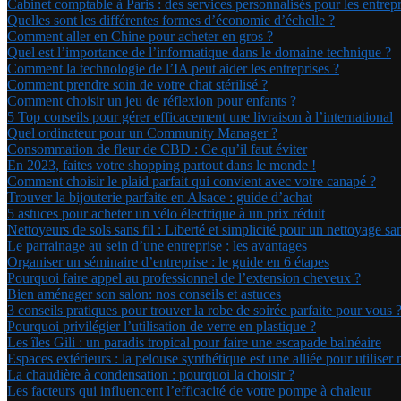
Cabinet comptable à Paris : des services personnalisés pour les entrepr
Quelles sont les différentes formes d’économie d’échelle ?
Comment aller en Chine pour acheter en gros ?
Quel est l’importance de l’informatique dans le domaine technique ?
Comment la technologie de l’IA peut aider les entreprises ?
Comment prendre soin de votre chat stérilisé ?
Comment choisir un jeu de réflexion pour enfants ?
5 Top conseils pour gérer efficacement une livraison à l’international
Quel ordinateur pour un Community Manager ?
Consommation de fleur de CBD : Ce qu’il faut éviter
En 2023, faites votre shopping partout dans le monde !
Comment choisir le plaid parfait qui convient avec votre canapé ?
Trouver la bijouterie parfaite en Alsace : guide d’achat
5 astuces pour acheter un vélo électrique à un prix réduit
Nettoyeurs de sols sans fil : Liberté et simplicité pour un nettoyage sa
Le parrainage au sein d’une entreprise : les avantages
Organiser un séminaire d’entreprise : le guide en 6 étapes
Pourquoi faire appel au professionnel de l’extension cheveux ?
Bien aménager son salon: nos conseils et astuces
3 conseils pratiques pour trouver la robe de soirée parfaite pour vous 
Pourquoi privilégier l’utilisation de verre en plastique ?
Les îles Gili : un paradis tropical pour faire une escapade balnéaire
Espaces extérieurs : la pelouse synthétique est une alliée pour utiliser
La chaudière à condensation : pourquoi la choisir ?
Les facteurs qui influencent l’efficacité de votre pompe à chaleur