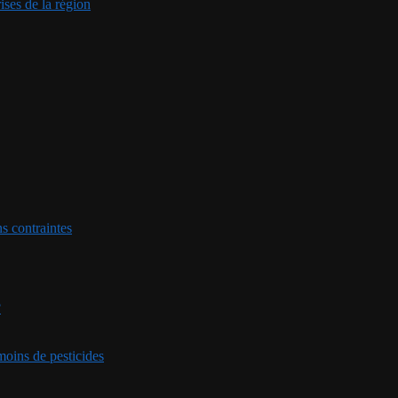
ises de la région
ns contraintes
?
 moins de pesticides