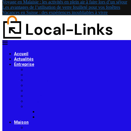
Voyage en Malaisie : les activités en plein air à faire lors d’un séjour
Les avantages de l’utilisation de verre feuilleté pour vos fenêtres
Vacances en Suisse : des expériences inoubliables à vivre
Accueil
Actualités
Entreprise
Finance
Immobilier
Commerce
Assurance
Agriculture
Artisanat
Textile
Transport
Automobile
Moto
Maison
Décoration