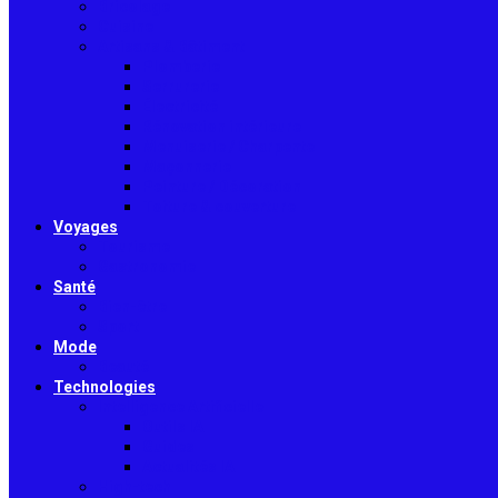
Bricolage
Cuisine
Artisans & Bâtiment
Plomberie
Serrurerie
Électricité
Rénovation intérieure
Menuiserie / Charpente
Maçonnerie
Peinture / Décoration
Toiture & couverture
Voyages
Tourisme
Gastronomie
Santé
Bien-être
Sport
Mode
Beauté
Technologies
Intelligence Artificielle
Outils IA
Guides
Actualités IA
High-tech