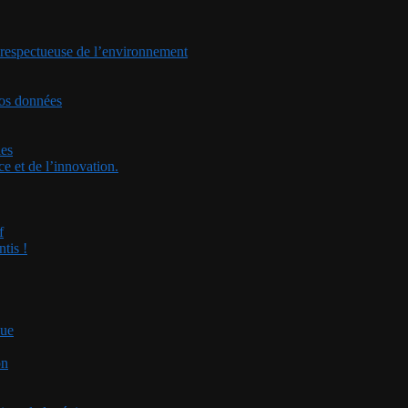
t respectueuse de l’environnement
vos données
ies
e et de l’innovation.
f
tis !
que
on