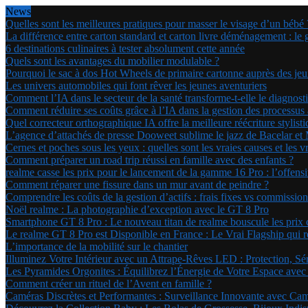
News
Quelles sont les meilleures pratiques pour masser le visage d’un bébé 
La différence entre carton standard et carton livre déménagement : le 
6 destinations culinaires à tester absolument cette année
Quels sont les avantages du mobilier modulable ?
Pourquoi le sac à dos Hot Wheels de primaire cartonne auprès des jeu
Les univers automobiles qui font rêver les jeunes aventuriers
Comment l’IA dans le secteur de la santé transforme-t-elle le diagnost
Comment réduire ses coûts grâce à l’IA dans la gestion des processus a
Quel correcteur orthographique IA offre la meilleure réécriture stylis
L’agence d’attachés de presse Dooweet sublime le jazz de Bacelar et
Cernes et poches sous les yeux : quelles sont les vraies causes et les v
Comment préparer un road trip réussi en famille avec des enfants ?
realme casse les prix pour le lancement de la gamme 16 Pro : l’offen
Comment réparer une fissure dans un mur avant de peindre ?
Comprendre les coûts de la gestion d’actifs : frais fixes vs commissi
Noël realme : La photographie d’exception avec le GT 8 Pro
Smartphone GT 8 Pro : Le nouveau titan de realme bouscule les prix
Le realme GT 8 Pro est Disponible en France : Le Vrai Flagship qui r
L’importance de la mobilité sur le chantier
Illuminez Votre Intérieur avec un Attrape-Rêves LED : Protection, Sé
Les Pyramides Orgonites : Équilibrez l’Énergie de Votre Espace avec
Comment créer un rituel de l’Avent en famille ?
Caméras Discrètes et Performantes : Surveillance Innovante avec Ca