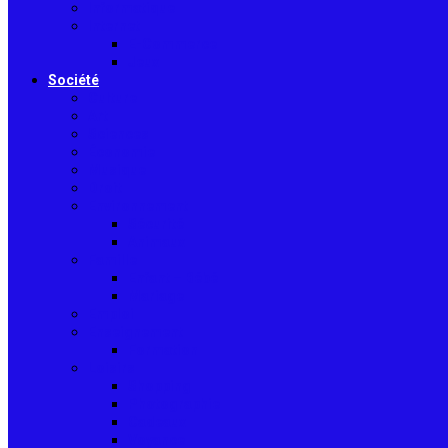
Informatique
Internet
E-Commerce
Jeux
Société
Culture
Art
Sciences
Économie
Musique
Droit
Environnement
Sécurité
Animaux
Famille
Enfant – Bébé
Mariage
Emploi
Enseignement
Formation
Loisirs
Shopping
Photographie
Cadeaux
Voyance