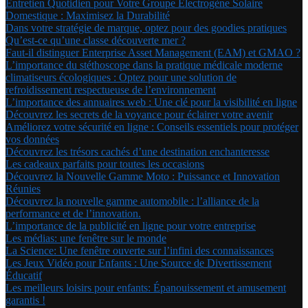
Entretien Quotidien pour Votre Groupe Électrogène Solaire
Domestique : Maximisez la Durabilité
Dans votre stratégie de marque, optez pour des goodies pratiques
Qu’est-ce qu’une classe découverte mer ?
Faut-il distinguer Enterprise Asset Management (EAM) et GMAO ?
L’importance du stéthoscope dans la pratique médicale moderne
climatiseurs écologiques : Optez pour une solution de
refroidissement respectueuse de l’environnement
L’importance des annuaires web : Une clé pour la visibilité en ligne
Découvrez les secrets de la voyance pour éclairer votre avenir
Améliorez votre sécurité en ligne : Conseils essentiels pour protéger
vos données
Découvrez les trésors cachés d’une destination enchanteresse
Les cadeaux parfaits pour toutes les occasions
Découvrez la Nouvelle Gamme Moto : Puissance et Innovation
Réunies
Découvrez la nouvelle gamme automobile : l’alliance de la
performance et de l’innovation.
L’importance de la publicité en ligne pour votre entreprise
Les médias: une fenêtre sur le monde
La Science: Une fenêtre ouverte sur l’infini des connaissances
Les Jeux Vidéo pour Enfants : Une Source de Divertissement
Éducatif
Les meilleurs loisirs pour enfants: Épanouissement et amusement
garantis !