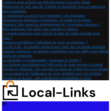
5 astuces pour acheter un vélo électrique à un prix réduit
Nettoyeurs de sols sans fil : Liberté et simplicité pour un nettoyage
sans contraintes
Le parrainage au sein d’une entreprise : les avantages
Organiser un séminaire d’entreprise : le guide en 6 étapes
Pourquoi faire appel au professionnel de l’extension cheveux ?
Bien aménager son salon: nos conseils et astuces
3 conseils pratiques pour trouver la robe de soirée parfaite pour
vous ?
Pourquoi privilégier l’utilisation de verre en plastique ?
Les îles Gili : un paradis tropical pour faire une escapade balnéaire
Espaces extérieurs : la pelouse synthétique est une alliée pour utiliser
moins de pesticides
La chaudière à condensation : pourquoi la choisir ?
Les facteurs qui influencent l’efficacité de votre pompe à chaleur
Voyage en Malaisie : les activités en plein air à faire lors d’un séjour
Les avantages de l’utilisation de verre feuilleté pour vos fenêtres
Vacances en Suisse : des expériences inoubliables à vivre