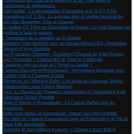
Comprendre les coûts de la gestion d’actifs : frais fixes vs
commission de performance
Noël realme : La photographie d’exception avec le GT 8 Pro
Smartphone GT 8 Pro : Le nouveau titan de realme bouscule les
prix chez Boulanger, Fnac et Amazon
Le realme GT 8 Pro est Disponible en France : Le Vrai Flagship qui
redéfinit le haut de gamme
L’importance de la mobilité sur le chantier
Illuminez Votre Intérieur avec un Attrape-Rêves LED : Protection,
Sérénité et Style Bohème
Les Pyramides Orgonites : Équilibrez l’Énergie de Votre Espace
avec l’Orgonite 7 Chakras Œil de Tigre et Améthyste
Comment créer un rituel de l’Avent en famille ?
Caméras Discrètes et Performantes : Surveillance Innovante avec
Caméra Wifi et Chargeur Espion
Découvrez la Collection Baby : Les Bolas de Grossesse, Bijoux
Indispensables pour Futures Mamans
Nice : Le Paradis des Nomades Numériques et l’Importance d’un
Générateur Solaire Portable
Mugs d’Amour et Romantisme : Le Cadeau Parfait pour les
Amoureux
Bulle moto fumée ou transparente : impact sur votre visibilité
Des Idées de Gadgets Extravagants pour un Enterrement de Vie de
Jeune Fille Inoubliable
Solutions de Surveillance Avancée : Caméras Espion Wifi et