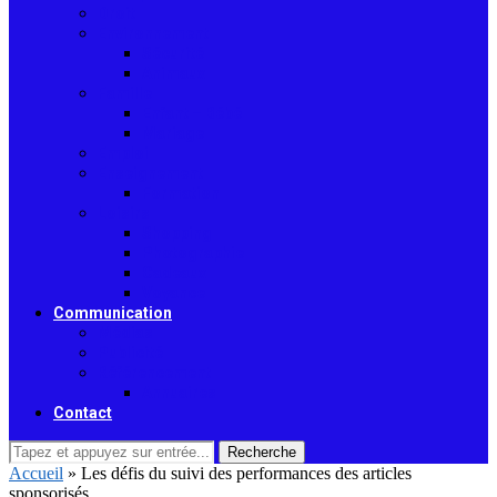
Droit
Environnement
Sécurité
Animaux
Famille
Enfant – Bébé
Mariage
Emploi
Enseignement
Formation
Loisirs
Shopping
Photographie
Cadeaux
Voyance
Communication
Médias
Publicité
Référencement
Annuaires
Contact
Recherche
Accueil
»
Les défis du suivi des performances des articles
sponsorisés