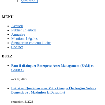
Serrurerie
3
MENU
Accueil
Publier un article
Annuaire
Mentions Légales
Signaler un contenu illicite
Contact
BUZZ
Faut-il distinguer Enterprise Asset Management (EAM) et
GMAO ?
août 22, 2023
Entretien Quotidien pour Votre Groupe Électrogène Solaire
Domestique : Maximisez la Durabilité
septembre 18, 2023