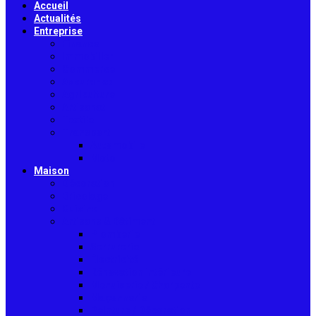
Accueil
Actualités
Entreprise
Finance
Immobilier
Commerce
Assurance
Agriculture
Artisanat
Textile
Transport
Automobile
Moto
Maison
Décoration
Bricolage
Cuisine
Artisans & Bâtiment
Plomberie
Serrurerie
Électricité
Rénovation intérieure
Menuiserie / Charpente
Maçonnerie
Peinture / Décoration