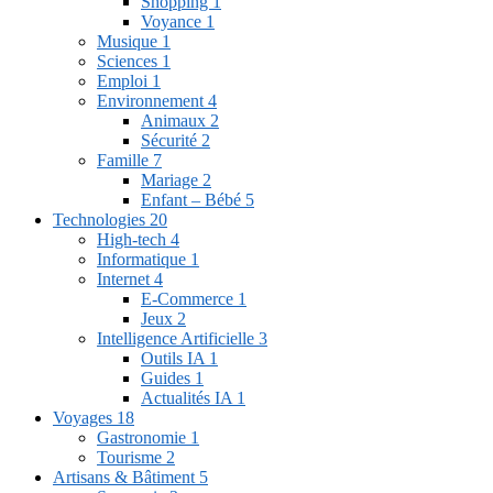
Shopping
1
Voyance
1
Musique
1
Sciences
1
Emploi
1
Environnement
4
Animaux
2
Sécurité
2
Famille
7
Mariage
2
Enfant – Bébé
5
Technologies
20
High-tech
4
Informatique
1
Internet
4
E-Commerce
1
Jeux
2
Intelligence Artificielle
3
Outils IA
1
Guides
1
Actualités IA
1
Voyages
18
Gastronomie
1
Tourisme
2
Artisans & Bâtiment
5