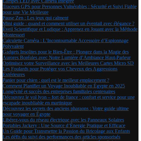
Lampes LED avec Caméra Intégrée
Traceurs GPS pour Personnes Vulnérables : Sécurité et Suivi Fiable
pour une Vie Meilleure
Pause Zen : Les jeux qui calment
Mini guide : quand et comment utiliser un éventail avec élégance ?
Éveil Scientifique et Ludique : Apprenez en Jouant avec la Méthode
Montessori
Calculette Caméra : L’Incontournable Accessoire d’Espionnage
Polyvalent
Gadgets Insolites pour le Bien-Être : Plongez dans la Magie des
Aurores Boréales avec Notre Lumière d’Ambiance Haut-Parleur
Optimisez votre Surveillance avec les Meilleures Cartes Micro SD
Les Foulards pour Protéger vos Cheveux des Aggressions
Extérieures
Panier pour chien : quel est le meilleur emplacement ?
Comment Planifier un Voyage Inoubliable en Égypte en 2025
Longévité et succès des entreprises familiales centenaires
Découvrez le vol lyon – fort de france : confort et service pour une
escapade inoubliable en martinique
Découvrez les secrets des anciens pharaons : Votre guide ultime
pour voyager en Égypte
Libérez-vous du réseau électrique avec les Panneaux Solaires
Portables Jackery : Une Source d’Énergie Pratique et Efficace
Un Guide pour Transmettre la Passion du Bricolage aux Enfants
Les défis du suivi des performances des articles sponsorisés