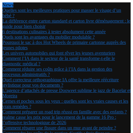
News
Quelles sont les meilleures pratiques pour masser le visage d’un
bébé ?
La différence entre carton standard et carton livre déménagement : le
guide pour bien choisir
6 destinations culinaires à tester absolument cette année
Quels sont les avantages du mobilier modulable ?
Pourquoi le sac à dos Hot Wheels de primaire cartonne auprès des
jeunes pilotes
Les univers automobiles qui font rêver les jeunes aventuriers
Comment l’IA dans le secteur de la santé transforme-t-elle le
diagnostic médical ?
Comment réduire ses coûts grâce à l’IA dans la gestion des
processus administratifs ?
Quel correcteur orthographique IA offre la meilleure réécriture
stylistique pour vos documents ?
L’agence d’attachés de presse Dooweet sublime le jazz de Bacelar et
Moreira
Cernes et poches sous les yeux : quelles sont les vraies causes et les
vrais remèdes ?
Comment préparer un road trip réussi en famille avec des enfants ?
realme casse les prix pour le lancement de la gamme 16 Pro :
l’offensive technologique de 2026
Comment réparer une fissure dans un mur avant de peindre ?