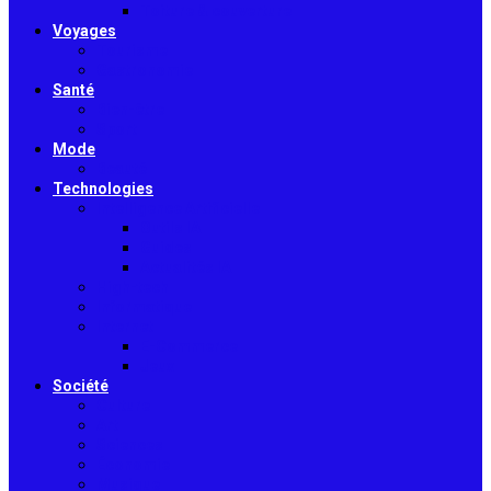
Toiture & couverture
Voyages
Tourisme
Gastronomie
Santé
Bien-être
Sport
Mode
Beauté
Technologies
Intelligence Artificielle
Outils IA
Guides
Actualités IA
High-tech
Informatique
Internet
E-Commerce
Jeux
Société
Culture
Art
Sciences
Économie
Musique