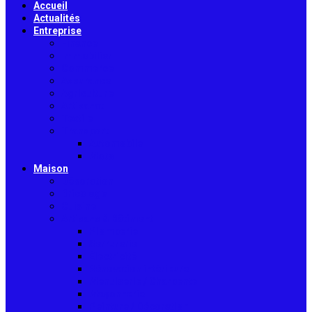
Accueil
Actualités
Entreprise
Finance
Immobilier
Commerce
Assurance
Agriculture
Artisanat
Textile
Transport
Automobile
Moto
Maison
Décoration
Bricolage
Cuisine
Artisans & Bâtiment
Plomberie
Serrurerie
Électricité
Rénovation intérieure
Menuiserie / Charpente
Maçonnerie
Peinture / Décoration