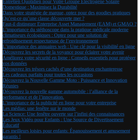
Entretien Quotidien pour Votre Groupe Électrogène Solaire
Domestique : Maximisez la Durabilité
Dans votre stratégie de marque, optez pour des goodies pratiques
Qu’est-ce qu’une classe découverte mer ?
Faut-il distinguer Enterprise Asset Management (EAM) et GMAO ?
L’importance du stéthoscope dans la pratique médicale moderne
climatiseurs écologiques : Optez pour une solution de
refroidissement respectueuse de l’environnement
L’importance des annuaires web : Une clé pour la visibilité en ligne
Découvrez les secrets de la voyance pour éclairer votre avenir
Améliorez votre sécurité en ligne : Conseils essentiels pour protéger
vos données
Découvrez les trésors cachés d’une destination enchanteresse
Les cadeaux parfaits pour toutes les occasions
Découvrez la Nouvelle Gamme Moto : Puissance et Innovation
Réunies
Découvrez la nouvelle gamme automobile : l’alliance de la
performance et de l’innovation.
L’importance de la publicité en ligne pour votre entreprise
Les médias: une fenêtre sur le monde
La Science: Une fenêtre ouverte sur l’infini des connaissances
Les Jeux Vidéo pour Enfants : Une Source de Divertissement
Éducatif
Les meilleurs loisirs pour enfants: Épanouissement et amusement
garantis !