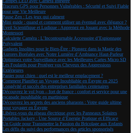
Lampes LED avec Caméra Intégrée
Traceurs GPS pour Personnes Vulnérables : Sécurité et Suivi Fiable
pour une Vie Meilleure
Pause Zen : Les jeux qui calment
Mini guide : quand et comment utiliser un éventail avec élégance ?
Éveil Scientifique et Ludique : Apprenez en Jouant avec la Méthode
Montessori
Calculette Caméra : L’Incontournable Accessoire d’Espionnage
Polyvalent
Gadgets Insolites pour le Bien-Être : Plongez dans la Magie des
Aurores Boréales avec Notre Lumière d’Ambiance Haut-Parleur
Optimisez votre Surveillance avec les Meilleures Cartes Micro SD
Les Foulards pour Protéger vos Cheveux des Aggressions
Extérieures
Panier pour chien : quel est le meilleur emplacement ?
Comment Planifier un Voyage Inoubliable en Égypte en 2025
Longévité et succès des entreprises familiales centenaires
Découvrez le vol lyon – fort de france : confort et service pour une
escapade inoubliable en martinique
Découvrez les secrets des anciens pharaons : Votre guide ultime
pour voyager en Égypte
Libérez-vous du réseau électrique avec les Panneaux Solaires
Portables Jackery : Une Source d’Énergie Pratique et Efficace
Un Guide pour Transmettre la Passion du Bricolage aux Enfants
Les défis du suivi des performances des articles sponsorisés