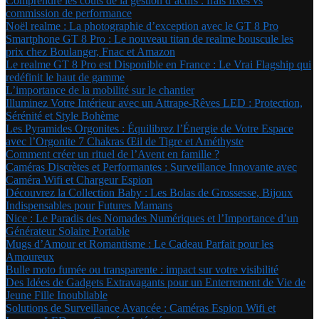
Comprendre les coûts de la gestion d’actifs : frais fixes vs
commission de performance
Noël realme : La photographie d’exception avec le GT 8 Pro
Smartphone GT 8 Pro : Le nouveau titan de realme bouscule les
prix chez Boulanger, Fnac et Amazon
Le realme GT 8 Pro est Disponible en France : Le Vrai Flagship qui
redéfinit le haut de gamme
L’importance de la mobilité sur le chantier
Illuminez Votre Intérieur avec un Attrape-Rêves LED : Protection,
Sérénité et Style Bohème
Les Pyramides Orgonites : Équilibrez l’Énergie de Votre Espace
avec l’Orgonite 7 Chakras Œil de Tigre et Améthyste
Comment créer un rituel de l’Avent en famille ?
Caméras Discrètes et Performantes : Surveillance Innovante avec
Caméra Wifi et Chargeur Espion
Découvrez la Collection Baby : Les Bolas de Grossesse, Bijoux
Indispensables pour Futures Mamans
Nice : Le Paradis des Nomades Numériques et l’Importance d’un
Générateur Solaire Portable
Mugs d’Amour et Romantisme : Le Cadeau Parfait pour les
Amoureux
Bulle moto fumée ou transparente : impact sur votre visibilité
Des Idées de Gadgets Extravagants pour un Enterrement de Vie de
Jeune Fille Inoubliable
Solutions de Surveillance Avancée : Caméras Espion Wifi et