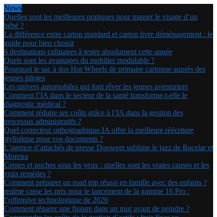
News
Quelles sont les meilleures pratiques pour masser le visage d’un
bébé ?
La différence entre carton standard et carton livre déménagement : le
guide pour bien choisir
6 destinations culinaires à tester absolument cette année
Quels sont les avantages du mobilier modulable ?
Pourquoi le sac à dos Hot Wheels de primaire cartonne auprès des
jeunes pilotes
Les univers automobiles qui font rêver les jeunes aventuriers
Comment l’IA dans le secteur de la santé transforme-t-elle le
diagnostic médical ?
Comment réduire ses coûts grâce à l’IA dans la gestion des
processus administratifs ?
Quel correcteur orthographique IA offre la meilleure réécriture
stylistique pour vos documents ?
L’agence d’attachés de presse Dooweet sublime le jazz de Bacelar et
Moreira
Cernes et poches sous les yeux : quelles sont les vraies causes et les
vrais remèdes ?
Comment préparer un road trip réussi en famille avec des enfants ?
realme casse les prix pour le lancement de la gamme 16 Pro :
l’offensive technologique de 2026
Comment réparer une fissure dans un mur avant de peindre ?