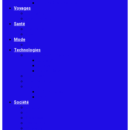
Toiture & couverture
Voyages
Tourisme
Gastronomie
Santé
Bien-être
Sport
Mode
Beauté
Technologies
Intelligence Artificielle
Outils IA
Guides
Actualités IA
High-tech
Informatique
Internet
E-Commerce
Jeux
Société
Culture
Art
Sciences
Économie
Musique