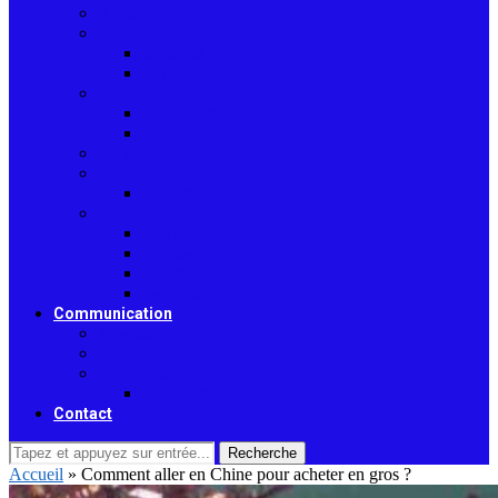
Droit
Environnement
Sécurité
Animaux
Famille
Enfant – Bébé
Mariage
Emploi
Enseignement
Formation
Loisirs
Shopping
Photographie
Cadeaux
Voyance
Communication
Médias
Publicité
Référencement
Annuaires
Contact
Recherche
Accueil
»
Comment aller en Chine pour acheter en gros ?