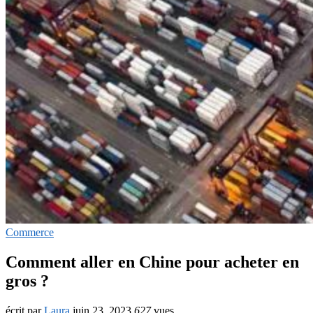
Commerce
Comment aller en Chine pour acheter en
gros ?
écrit par
Laura
juin 23, 2023
627
vues