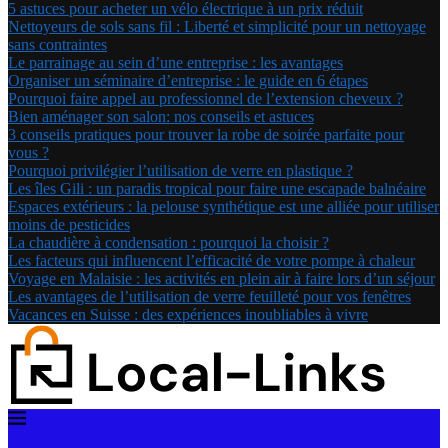
5 astuces pour acheter un vélo électrique à un prix réduit
Nettoyeurs de sols sans fil : Liberté et simplicité pour un nettoyage
sans contraintes
Le parrainage au sein d’une entreprise : les avantages
Organiser un séminaire d’entreprise : le guide en 6 étapes
Pourquoi faire appel au professionnel de l’extension cheveux ?
Bien aménager son salon: nos conseils et astuces
3 conseils pratiques pour trouver la robe de soirée parfaite pour
vous ?
Pourquoi privilégier l’utilisation de verre en plastique ?
Les îles Gili : un paradis tropical pour faire une escapade balnéaire
Espaces extérieurs : la pelouse synthétique est une alliée pour utiliser
moins de pesticides
La chaudière à condensation : pourquoi la choisir ?
Les facteurs qui influencent l’efficacité de votre pompe à chaleur
Voyage en Malaisie : les activités en plein air à faire lors d’un séjour
Les avantages de l’utilisation de verre feuilleté pour vos fenêtres
Vacances en Suisse : des expériences inoubliables à vivre