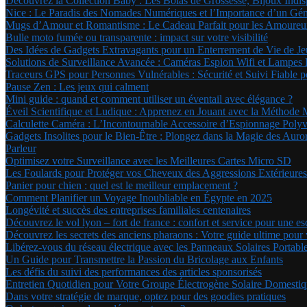
Découvrez la Collection Baby : Les Bolas de Grossesse, Bijoux Ind
Nice : Le Paradis des Nomades Numériques et l’Importance d’un Géné
Mugs d’Amour et Romantisme : Le Cadeau Parfait pour les Amoure
Bulle moto fumée ou transparente : impact sur votre visibilité
Des Idées de Gadgets Extravagants pour un Enterrement de Vie de Jeu
Solutions de Surveillance Avancée : Caméras Espion Wifi et Lampe
Traceurs GPS pour Personnes Vulnérables : Sécurité et Suivi Fiable 
Pause Zen : Les jeux qui calment
Mini guide : quand et comment utiliser un éventail avec élégance ?
Éveil Scientifique et Ludique : Apprenez en Jouant avec la Méthode 
Calculette Caméra : L’Incontournable Accessoire d’Espionnage Polyv
Gadgets Insolites pour le Bien-Être : Plongez dans la Magie des Au
Parleur
Optimisez votre Surveillance avec les Meilleures Cartes Micro SD
Les Foulards pour Protéger vos Cheveux des Aggressions Extérieures
Panier pour chien : quel est le meilleur emplacement ?
Comment Planifier un Voyage Inoubliable en Égypte en 2025
Longévité et succès des entreprises familiales centenaires
Découvrez le vol lyon – fort de france : confort et service pour une e
Découvrez les secrets des anciens pharaons : Votre guide ultime pou
Libérez-vous du réseau électrique avec les Panneaux Solaires Portabl
Un Guide pour Transmettre la Passion du Bricolage aux Enfants
Les défis du suivi des performances des articles sponsorisés
Entretien Quotidien pour Votre Groupe Électrogène Solaire Domestiqu
Dans votre stratégie de marque, optez pour des goodies pratiques