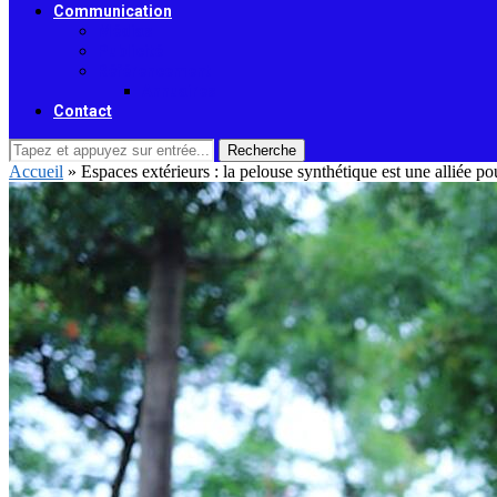
Communication
Médias
Publicité
Référencement
Annuaires
Contact
Recherche
Accueil
»
Espaces extérieurs : la pelouse synthétique est une alliée po