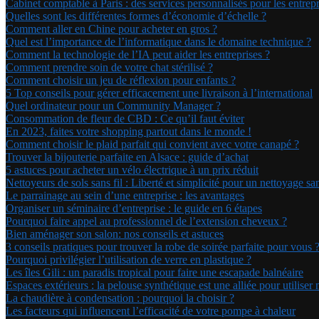
Cabinet comptable à Paris : des services personnalisés pour les entrepr
Quelles sont les différentes formes d’économie d’échelle ?
Comment aller en Chine pour acheter en gros ?
Quel est l’importance de l’informatique dans le domaine technique ?
Comment la technologie de l’IA peut aider les entreprises ?
Comment prendre soin de votre chat stérilisé ?
Comment choisir un jeu de réflexion pour enfants ?
5 Top conseils pour gérer efficacement une livraison à l’international
Quel ordinateur pour un Community Manager ?
Consommation de fleur de CBD : Ce qu’il faut éviter
En 2023, faites votre shopping partout dans le monde !
Comment choisir le plaid parfait qui convient avec votre canapé ?
Trouver la bijouterie parfaite en Alsace : guide d’achat
5 astuces pour acheter un vélo électrique à un prix réduit
Nettoyeurs de sols sans fil : Liberté et simplicité pour un nettoyage sa
Le parrainage au sein d’une entreprise : les avantages
Organiser un séminaire d’entreprise : le guide en 6 étapes
Pourquoi faire appel au professionnel de l’extension cheveux ?
Bien aménager son salon: nos conseils et astuces
3 conseils pratiques pour trouver la robe de soirée parfaite pour vous 
Pourquoi privilégier l’utilisation de verre en plastique ?
Les îles Gili : un paradis tropical pour faire une escapade balnéaire
Espaces extérieurs : la pelouse synthétique est une alliée pour utiliser
La chaudière à condensation : pourquoi la choisir ?
Les facteurs qui influencent l’efficacité de votre pompe à chaleur