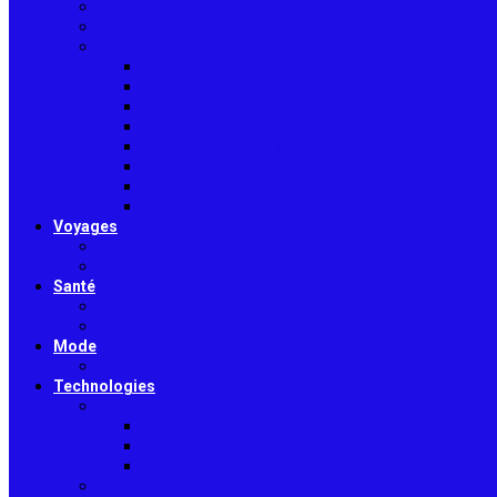
Bricolage
Cuisine
Artisans & Bâtiment
Plomberie
Serrurerie
Électricité
Rénovation intérieure
Menuiserie / Charpente
Maçonnerie
Peinture / Décoration
Toiture & couverture
Voyages
Tourisme
Gastronomie
Santé
Bien-être
Sport
Mode
Beauté
Technologies
Intelligence Artificielle
Outils IA
Guides
Actualités IA
High-tech