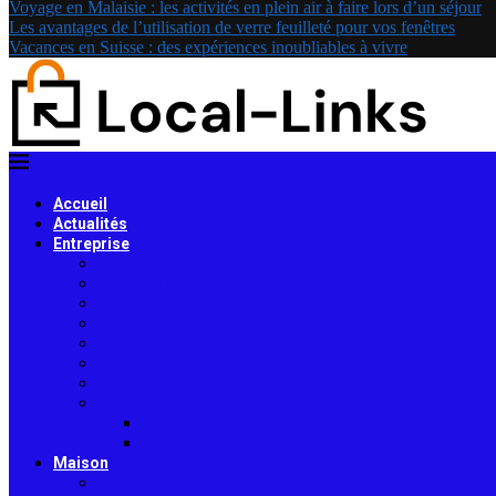
Voyage en Malaisie : les activités en plein air à faire lors d’un séjour
Les avantages de l’utilisation de verre feuilleté pour vos fenêtres
Vacances en Suisse : des expériences inoubliables à vivre
Accueil
Actualités
Entreprise
Finance
Immobilier
Commerce
Assurance
Agriculture
Artisanat
Textile
Transport
Automobile
Moto
Maison
Décoration