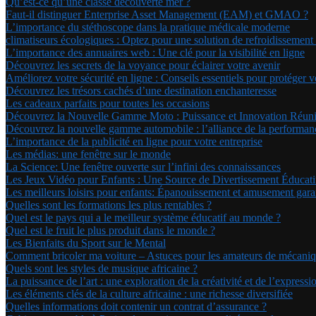
Qu’est-ce qu’une classe découverte mer ?
Faut-il distinguer Enterprise Asset Management (EAM) et GMAO ?
L’importance du stéthoscope dans la pratique médicale moderne
climatiseurs écologiques : Optez pour une solution de refroidissemen
L’importance des annuaires web : Une clé pour la visibilité en ligne
Découvrez les secrets de la voyance pour éclairer votre avenir
Améliorez votre sécurité en ligne : Conseils essentiels pour protéger 
Découvrez les trésors cachés d’une destination enchanteresse
Les cadeaux parfaits pour toutes les occasions
Découvrez la Nouvelle Gamme Moto : Puissance et Innovation Réun
Découvrez la nouvelle gamme automobile : l’alliance de la performanc
L’importance de la publicité en ligne pour votre entreprise
Les médias: une fenêtre sur le monde
La Science: Une fenêtre ouverte sur l’infini des connaissances
Les Jeux Vidéo pour Enfants : Une Source de Divertissement Éducati
Les meilleurs loisirs pour enfants: Épanouissement et amusement garan
Quelles sont les formations les plus rentables ?
Quel est le pays qui a le meilleur système éducatif au monde ?
Quel est le fruit le plus produit dans le monde ?
Les Bienfaits du Sport sur le Mental
Comment bricoler ma voiture – Astuces pour les amateurs de mécani
Quels sont les styles de musique africaine ?
La puissance de l’art : une exploration de la créativité et de l’expressi
Les éléments clés de la culture africaine : une richesse diversifiée
Quelles informations doit contenir un contrat d’assurance ?