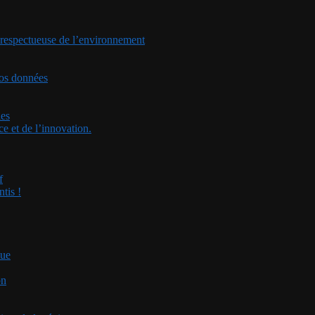
t respectueuse de l’environnement
vos données
ies
e et de l’innovation.
f
tis !
que
on