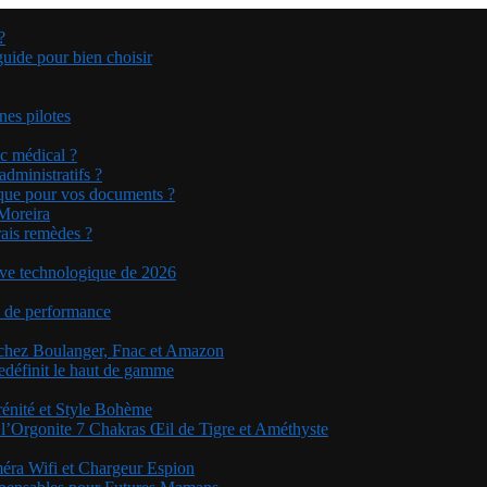
?
guide pour bien choisir
nes pilotes
ic médical ?
dministratifs ?
tique pour vos documents ?
 Moreira
rais remèdes ?
sive technologique de 2026
on de performance
 chez Boulanger, Fnac et Amazon
edéfinit le haut de gamme
rénité et Style Bohème
 l’Orgonite 7 Chakras Œil de Tigre et Améthyste
méra Wifi et Chargeur Espion