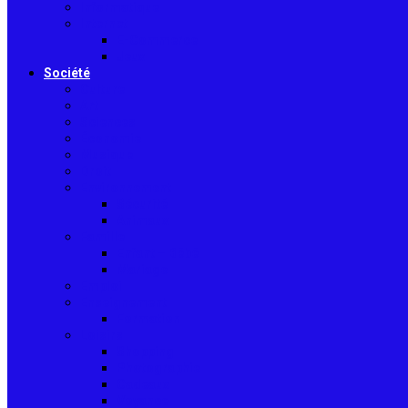
Informatique
Internet
E-Commerce
Jeux
Société
Culture
Art
Sciences
Économie
Musique
Droit
Environnement
Sécurité
Animaux
Famille
Enfant – Bébé
Mariage
Emploi
Enseignement
Formation
Loisirs
Shopping
Photographie
Cadeaux
Voyance