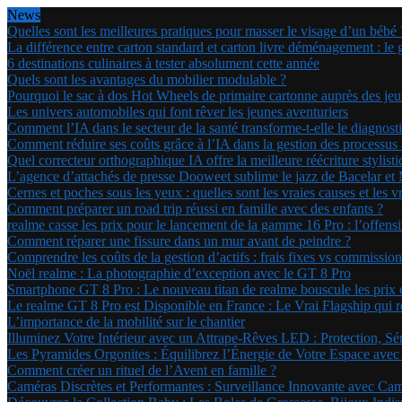
News
Quelles sont les meilleures pratiques pour masser le visage d’un bébé 
La différence entre carton standard et carton livre déménagement : le 
6 destinations culinaires à tester absolument cette année
Quels sont les avantages du mobilier modulable ?
Pourquoi le sac à dos Hot Wheels de primaire cartonne auprès des jeu
Les univers automobiles qui font rêver les jeunes aventuriers
Comment l’IA dans le secteur de la santé transforme-t-elle le diagnost
Comment réduire ses coûts grâce à l’IA dans la gestion des processus a
Quel correcteur orthographique IA offre la meilleure réécriture stylis
L’agence d’attachés de presse Dooweet sublime le jazz de Bacelar et
Cernes et poches sous les yeux : quelles sont les vraies causes et les v
Comment préparer un road trip réussi en famille avec des enfants ?
realme casse les prix pour le lancement de la gamme 16 Pro : l’offen
Comment réparer une fissure dans un mur avant de peindre ?
Comprendre les coûts de la gestion d’actifs : frais fixes vs commissi
Noël realme : La photographie d’exception avec le GT 8 Pro
Smartphone GT 8 Pro : Le nouveau titan de realme bouscule les prix
Le realme GT 8 Pro est Disponible en France : Le Vrai Flagship qui r
L’importance de la mobilité sur le chantier
Illuminez Votre Intérieur avec un Attrape-Rêves LED : Protection, Sé
Les Pyramides Orgonites : Équilibrez l’Énergie de Votre Espace avec
Comment créer un rituel de l’Avent en famille ?
Caméras Discrètes et Performantes : Surveillance Innovante avec Ca