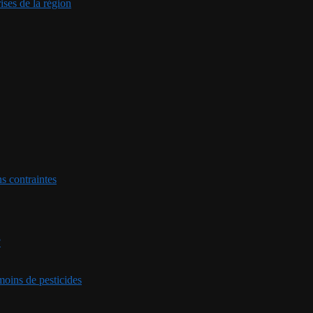
ises de la région
ns contraintes
?
 moins de pesticides