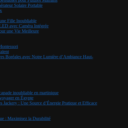
ispensables pour Futures Mamans
rateur Solaire Portable
ux
ne Fille Inoubliable
s LED avec Caméra Intégrée
pour une Vie Meilleure
Montessori
alent
rores Boréales avec Notre Lumière d’Ambiance Haut-
scapade inoubliable en martinique
r voyager en Égypte
es Jackery : Une Source d’Énergie Pratique et Efficace
e : Maximisez la Durabilité