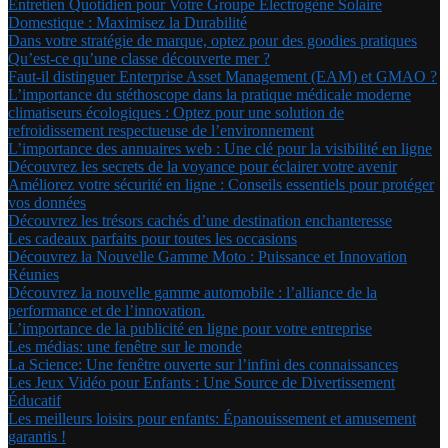
Entretien Quotidien pour Votre Groupe Électrogène Solaire
Domestique : Maximisez la Durabilité
Dans votre stratégie de marque, optez pour des goodies pratiques
Qu’est-ce qu’une classe découverte mer ?
Faut-il distinguer Enterprise Asset Management (EAM) et GMAO ?
L’importance du stéthoscope dans la pratique médicale moderne
climatiseurs écologiques : Optez pour une solution de
refroidissement respectueuse de l’environnement
L’importance des annuaires web : Une clé pour la visibilité en ligne
Découvrez les secrets de la voyance pour éclairer votre avenir
Améliorez votre sécurité en ligne : Conseils essentiels pour protéger
vos données
Découvrez les trésors cachés d’une destination enchanteresse
Les cadeaux parfaits pour toutes les occasions
Découvrez la Nouvelle Gamme Moto : Puissance et Innovation
Réunies
Découvrez la nouvelle gamme automobile : l’alliance de la
performance et de l’innovation.
L’importance de la publicité en ligne pour votre entreprise
Les médias: une fenêtre sur le monde
La Science: Une fenêtre ouverte sur l’infini des connaissances
Les Jeux Vidéo pour Enfants : Une Source de Divertissement
Éducatif
Les meilleurs loisirs pour enfants: Épanouissement et amusement
garantis !