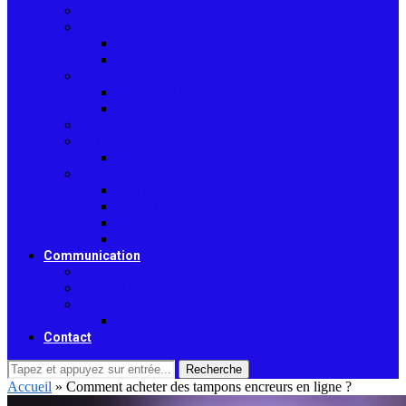
Droit
Environnement
Sécurité
Animaux
Famille
Enfant – Bébé
Mariage
Emploi
Enseignement
Formation
Loisirs
Shopping
Photographie
Cadeaux
Voyance
Communication
Médias
Publicité
Référencement
Annuaires
Contact
Recherche
Accueil
»
Comment acheter des tampons encreurs en ligne ?