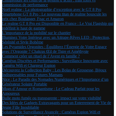
Comprendre les coûts de la gestion d’actifs : frais fixes vs
commission de performance
Noël realme : La photographie d’exception avec le GT 8 Pro
Smartphone GT 8 Pro : Le nouveau titan de realme bouscule les
prix chez Boulanger, Fnac et Amazon
Le realme GT 8 Pro est Disponible en France : Le Vrai Flagship qui
redéfinit le haut de gamme
L’importance de la mobilité sur le chantier
Illuminez Votre Intérieur avec un Attrape-Rêves LED : Protection,
Sérénité et Style Bohème
Les Pyramides Orgonites : Équilibrez l’Énergie de Votre Espace
avec l’Orgonite 7 Chakras Œil de Tigre et Améthyste
Comment créer un rituel de l’Avent en famille ?
Caméras Discrètes et Performantes : Surveillance Innovante avec
Caméra Wifi et Chargeur Espion
Découvrez la Collection Baby : Les Bolas de Grossesse, Bijoux
Indispensables pour Futures Mamans
Nice : Le Paradis des Nomades Numériques et l’Importance d’un
Générateur Solaire Portable
Mugs d’Amour et Romantisme : Le Cadeau Parfait pour les
Amoureux
Bulle moto fumée ou transparente : impact sur votre visibilité
Des Idées de Gadgets Extravagants pour un Enterrement de Vie de
Jeune Fille Inoubliable
Solutions de Surveillance Avancée : Caméras Espion Wifi et