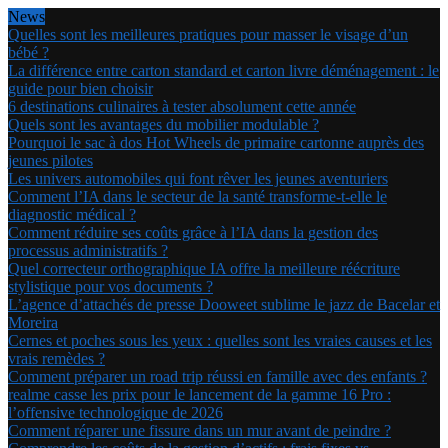
News
Quelles sont les meilleures pratiques pour masser le visage d’un
bébé ?
La différence entre carton standard et carton livre déménagement : le
guide pour bien choisir
6 destinations culinaires à tester absolument cette année
Quels sont les avantages du mobilier modulable ?
Pourquoi le sac à dos Hot Wheels de primaire cartonne auprès des
jeunes pilotes
Les univers automobiles qui font rêver les jeunes aventuriers
Comment l’IA dans le secteur de la santé transforme-t-elle le
diagnostic médical ?
Comment réduire ses coûts grâce à l’IA dans la gestion des
processus administratifs ?
Quel correcteur orthographique IA offre la meilleure réécriture
stylistique pour vos documents ?
L’agence d’attachés de presse Dooweet sublime le jazz de Bacelar et
Moreira
Cernes et poches sous les yeux : quelles sont les vraies causes et les
vrais remèdes ?
Comment préparer un road trip réussi en famille avec des enfants ?
realme casse les prix pour le lancement de la gamme 16 Pro :
l’offensive technologique de 2026
Comment réparer une fissure dans un mur avant de peindre ?