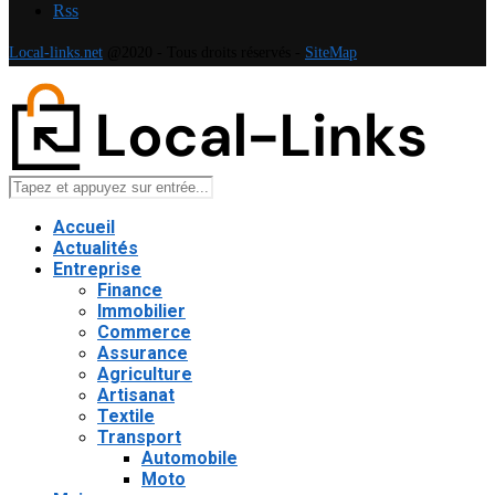
Rss
Local-links.net
@2020 - Tous droits réservés -
SiteMap
Accueil
Actualités
Entreprise
Finance
Immobilier
Commerce
Assurance
Agriculture
Artisanat
Textile
Transport
Automobile
Moto