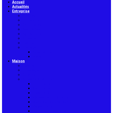
Accueil
Actualités
Entreprise
Finance
Immobilier
Commerce
Assurance
Agriculture
Artisanat
Textile
Transport
Automobile
Moto
Maison
Décoration
Bricolage
Cuisine
Artisans & Bâtiment
Plomberie
Serrurerie
Électricité
Rénovation intérieure
Menuiserie / Charpente
Maçonnerie
Peinture / Décoration