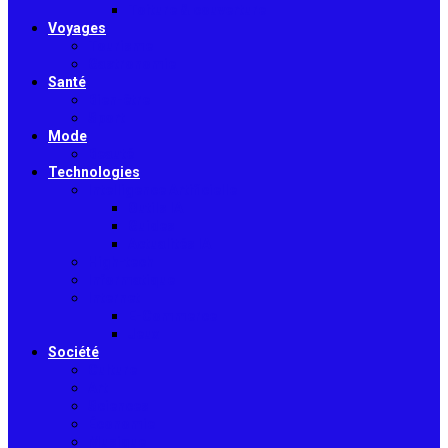
Toiture & couverture
Voyages
Tourisme
Gastronomie
Santé
Bien-être
Sport
Mode
Beauté
Technologies
Intelligence Artificielle
Outils IA
Guides
Actualités IA
High-tech
Informatique
Internet
E-Commerce
Jeux
Société
Culture
Art
Sciences
Économie
Musique