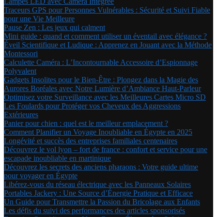
Lampes LED avec Caméra Intégrée
Traceurs GPS pour Personnes Vulnérables : Sécurité et Suivi Fiable
pour une Vie Meilleure
Pause Zen : Les jeux qui calment
Mini guide : quand et comment utiliser un éventail avec élégance ?
Éveil Scientifique et Ludique : Apprenez en Jouant avec la Méthode
Montessori
Calculette Caméra : L’Incontournable Accessoire d’Espionnage
Polyvalent
Gadgets Insolites pour le Bien-Être : Plongez dans la Magie des
Aurores Boréales avec Notre Lumière d’Ambiance Haut-Parleur
Optimisez votre Surveillance avec les Meilleures Cartes Micro SD
Les Foulards pour Protéger vos Cheveux des Aggressions
Extérieures
Panier pour chien : quel est le meilleur emplacement ?
Comment Planifier un Voyage Inoubliable en Égypte en 2025
Longévité et succès des entreprises familiales centenaires
Découvrez le vol lyon – fort de france : confort et service pour une
escapade inoubliable en martinique
Découvrez les secrets des anciens pharaons : Votre guide ultime
pour voyager en Égypte
Libérez-vous du réseau électrique avec les Panneaux Solaires
Portables Jackery : Une Source d’Énergie Pratique et Efficace
Un Guide pour Transmettre la Passion du Bricolage aux Enfants
Les défis du suivi des performances des articles sponsorisés