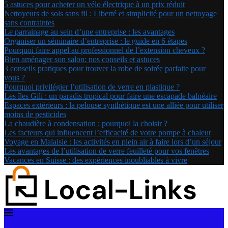
5 astuces pour acheter un vélo électrique à un prix réduit
Nettoyeurs de sols sans fil : Liberté et simplicité pour un nettoyage
sans contraintes
Le parrainage au sein d’une entreprise : les avantages
Organiser un séminaire d’entreprise : le guide en 6 étapes
Pourquoi faire appel au professionnel de l’extension cheveux ?
Bien aménager son salon: nos conseils et astuces
3 conseils pratiques pour trouver la robe de soirée parfaite pour
vous ?
Pourquoi privilégier l’utilisation de verre en plastique ?
Les îles Gili : un paradis tropical pour faire une escapade balnéaire
Espaces extérieurs : la pelouse synthétique est une alliée pour utiliser
moins de pesticides
La chaudière à condensation : pourquoi la choisir ?
Les facteurs qui influencent l’efficacité de votre pompe à chaleur
Voyage en Malaisie : les activités en plein air à faire lors d’un séjour
Les avantages de l’utilisation de verre feuilleté pour vos fenêtres
Vacances en Suisse : des expériences inoubliables à vivre