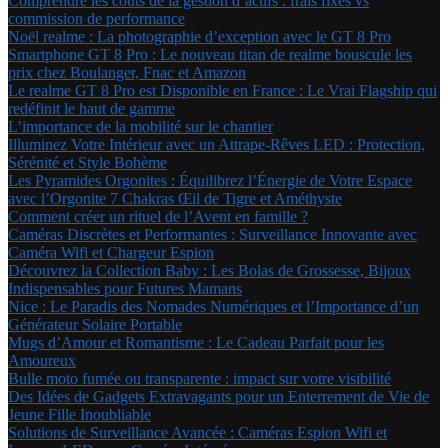
Comprendre les coûts de la gestion d’actifs : frais fixes vs
commission de performance
Noël realme : La photographie d’exception avec le GT 8 Pro
Smartphone GT 8 Pro : Le nouveau titan de realme bouscule les
prix chez Boulanger, Fnac et Amazon
Le realme GT 8 Pro est Disponible en France : Le Vrai Flagship qui
redéfinit le haut de gamme
L’importance de la mobilité sur le chantier
Illuminez Votre Intérieur avec un Attrape-Rêves LED : Protection,
Sérénité et Style Bohème
Les Pyramides Orgonites : Équilibrez l’Énergie de Votre Espace
avec l’Orgonite 7 Chakras Œil de Tigre et Améthyste
Comment créer un rituel de l’Avent en famille ?
Caméras Discrètes et Performantes : Surveillance Innovante avec
Caméra Wifi et Chargeur Espion
Découvrez la Collection Baby : Les Bolas de Grossesse, Bijoux
Indispensables pour Futures Mamans
Nice : Le Paradis des Nomades Numériques et l’Importance d’un
Générateur Solaire Portable
Mugs d’Amour et Romantisme : Le Cadeau Parfait pour les
Amoureux
Bulle moto fumée ou transparente : impact sur votre visibilité
Des Idées de Gadgets Extravagants pour un Enterrement de Vie de
Jeune Fille Inoubliable
Solutions de Surveillance Avancée : Caméras Espion Wifi et