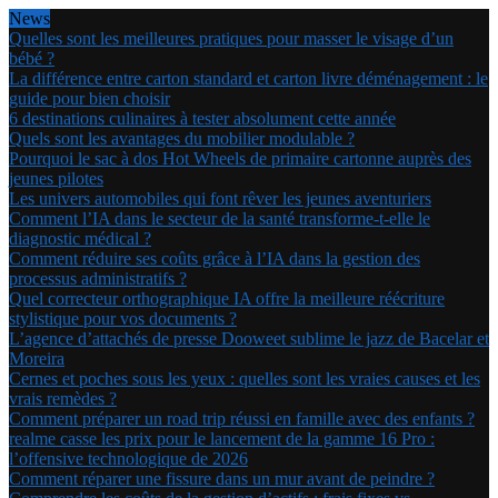
News
Quelles sont les meilleures pratiques pour masser le visage d’un
bébé ?
La différence entre carton standard et carton livre déménagement : le
guide pour bien choisir
6 destinations culinaires à tester absolument cette année
Quels sont les avantages du mobilier modulable ?
Pourquoi le sac à dos Hot Wheels de primaire cartonne auprès des
jeunes pilotes
Les univers automobiles qui font rêver les jeunes aventuriers
Comment l’IA dans le secteur de la santé transforme-t-elle le
diagnostic médical ?
Comment réduire ses coûts grâce à l’IA dans la gestion des
processus administratifs ?
Quel correcteur orthographique IA offre la meilleure réécriture
stylistique pour vos documents ?
L’agence d’attachés de presse Dooweet sublime le jazz de Bacelar et
Moreira
Cernes et poches sous les yeux : quelles sont les vraies causes et les
vrais remèdes ?
Comment préparer un road trip réussi en famille avec des enfants ?
realme casse les prix pour le lancement de la gamme 16 Pro :
l’offensive technologique de 2026
Comment réparer une fissure dans un mur avant de peindre ?