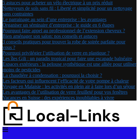
5 astuces pour acheter un vélo électrique à un prix réduit
Nettoyeurs de sols sans fil : Liberté et simplicité pour un nettoyage
sans contraintes
Le parrainage au sein d’une entreprise : les avantages
Organiser un séminaire d’entreprise : le guide en 6 étapes
Pourquoi faire appel au professionnel de l’extension cheveux ?
Bien aménager son salon: nos conseils et astuces
3 conseils pratiques pour trouver la robe de soirée parfaite pour
vous ?
Pourquoi privilégier l’utilisation de verre en plastique ?
Les îles Gili : un paradis tropical pour faire une escapade balnéaire
Espaces extérieurs : la pelouse synthétique est une alliée pour utiliser
moins de pesticides
La chaudière à condensation : pourquoi la choisir ?
Les facteurs qui influencent l’efficacité de votre pompe à chaleur
Voyage en Malaisie : les activités en plein air à faire lors d’un séjour
Les avantages de l’utilisation de verre feuilleté pour vos fenêtres
Vacances en Suisse : des expériences inoubliables à vivre