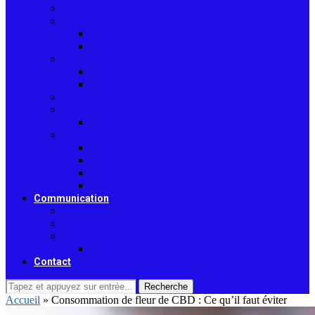
Droit
Environnement
Sécurité
Animaux
Famille
Enfant – Bébé
Mariage
Emploi
Enseignement
Formation
Loisirs
Shopping
Photographie
Cadeaux
Voyance
Communication
Médias
Publicité
Référencement
Annuaires
Contact
Recherche
Accueil
»
Consommation de fleur de CBD : Ce qu’il faut éviter