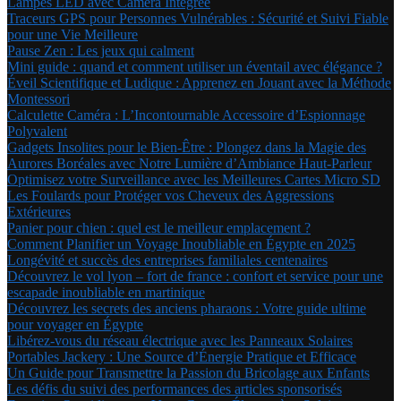
Lampes LED avec Caméra Intégrée
Traceurs GPS pour Personnes Vulnérables : Sécurité et Suivi Fiable
pour une Vie Meilleure
Pause Zen : Les jeux qui calment
Mini guide : quand et comment utiliser un éventail avec élégance ?
Éveil Scientifique et Ludique : Apprenez en Jouant avec la Méthode
Montessori
Calculette Caméra : L’Incontournable Accessoire d’Espionnage
Polyvalent
Gadgets Insolites pour le Bien-Être : Plongez dans la Magie des
Aurores Boréales avec Notre Lumière d’Ambiance Haut-Parleur
Optimisez votre Surveillance avec les Meilleures Cartes Micro SD
Les Foulards pour Protéger vos Cheveux des Aggressions
Extérieures
Panier pour chien : quel est le meilleur emplacement ?
Comment Planifier un Voyage Inoubliable en Égypte en 2025
Longévité et succès des entreprises familiales centenaires
Découvrez le vol lyon – fort de france : confort et service pour une
escapade inoubliable en martinique
Découvrez les secrets des anciens pharaons : Votre guide ultime
pour voyager en Égypte
Libérez-vous du réseau électrique avec les Panneaux Solaires
Portables Jackery : Une Source d’Énergie Pratique et Efficace
Un Guide pour Transmettre la Passion du Bricolage aux Enfants
Les défis du suivi des performances des articles sponsorisés