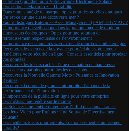
Entretien Quotidien pour Votre Groupe Électrogène Solaire
Domestique : Maximisez la Durabilité
Dans votre stratégie de marque, optez pour des goodies pratiques
Qu’est-ce qu’une classe découverte mer ?
Faut-il distinguer Enterprise Asset Management (EAM) et GMAO ?
L’importance du stéthoscope dans la pratique médicale moderne
climatiseurs écologiques : Optez pour une solution de
refroidissement respectueuse de l’environnement
L’importance des annuaires web : Une clé pour la visibilité en ligne
Découvrez les secrets de la voyance pour éclairer votre avenir
Améliorez votre sécurité en ligne : Conseils essentiels pour protéger
vos données
Découvrez les trésors cachés d’une destination enchanteresse
Les cadeaux parfaits pour toutes les occasions
Découvrez la Nouvelle Gamme Moto : Puissance et Innovation
Réunies
Découvrez la nouvelle gamme automobile : l’alliance de la
performance et de l’innovation.
L’importance de la publicité en ligne pour votre entreprise
Les médias: une fenêtre sur le monde
La Science: Une fenêtre ouverte sur l’infini des connaissances
Les Jeux Vidéo pour Enfants : Une Source de Divertissement
Éducatif
Les meilleurs loisirs pour enfants: Épanouissement et amusement
garantis !