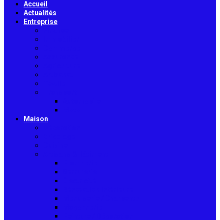
Accueil
Actualités
Entreprise
Finance
Immobilier
Commerce
Assurance
Agriculture
Artisanat
Textile
Transport
Automobile
Moto
Maison
Décoration
Bricolage
Cuisine
Artisans & Bâtiment
Plomberie
Serrurerie
Électricité
Rénovation intérieure
Menuiserie / Charpente
Maçonnerie
Peinture / Décoration