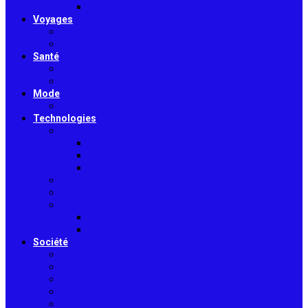
Toiture & couverture
Voyages
Tourisme
Gastronomie
Santé
Bien-être
Sport
Mode
Beauté
Technologies
Intelligence Artificielle
Outils IA
Guides
Actualités IA
High-tech
Informatique
Internet
E-Commerce
Jeux
Société
Culture
Art
Sciences
Économie
Musique