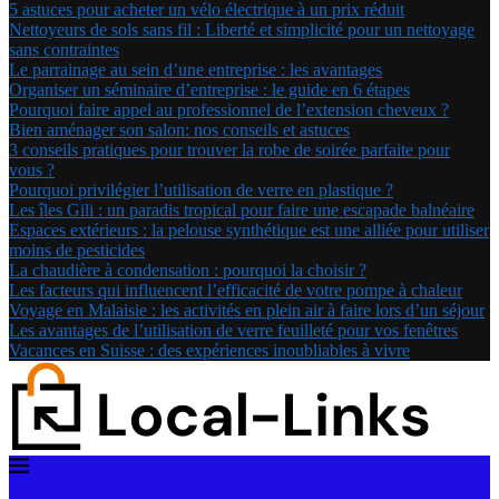
5 astuces pour acheter un vélo électrique à un prix réduit
Nettoyeurs de sols sans fil : Liberté et simplicité pour un nettoyage
sans contraintes
Le parrainage au sein d’une entreprise : les avantages
Organiser un séminaire d’entreprise : le guide en 6 étapes
Pourquoi faire appel au professionnel de l’extension cheveux ?
Bien aménager son salon: nos conseils et astuces
3 conseils pratiques pour trouver la robe de soirée parfaite pour
vous ?
Pourquoi privilégier l’utilisation de verre en plastique ?
Les îles Gili : un paradis tropical pour faire une escapade balnéaire
Espaces extérieurs : la pelouse synthétique est une alliée pour utiliser
moins de pesticides
La chaudière à condensation : pourquoi la choisir ?
Les facteurs qui influencent l’efficacité de votre pompe à chaleur
Voyage en Malaisie : les activités en plein air à faire lors d’un séjour
Les avantages de l’utilisation de verre feuilleté pour vos fenêtres
Vacances en Suisse : des expériences inoubliables à vivre