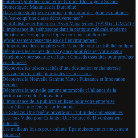
Entretien Quotidien pour Votre Groupe Électrogène Solaire
Domestique : Maximisez la Durabilité
Dans votre stratégie de marque, optez pour des goodies pratiques
Qu’est-ce qu’une classe découverte mer ?
Faut-il distinguer Enterprise Asset Management (EAM) et GMAO ?
L’importance du stéthoscope dans la pratique médicale moderne
climatiseurs écologiques : Optez pour une solution de
refroidissement respectueuse de l’environnement
L’importance des annuaires web : Une clé pour la visibilité en ligne
Découvrez les secrets de la voyance pour éclairer votre avenir
Améliorez votre sécurité en ligne : Conseils essentiels pour protéger
vos données
Découvrez les trésors cachés d’une destination enchanteresse
Les cadeaux parfaits pour toutes les occasions
Découvrez la Nouvelle Gamme Moto : Puissance et Innovation
Réunies
Découvrez la nouvelle gamme automobile : l’alliance de la
performance et de l’innovation.
L’importance de la publicité en ligne pour votre entreprise
Les médias: une fenêtre sur le monde
La Science: Une fenêtre ouverte sur l’infini des connaissances
Les Jeux Vidéo pour Enfants : Une Source de Divertissement
Éducatif
Les meilleurs loisirs pour enfants: Épanouissement et amusement
garantis !