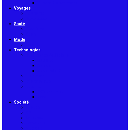
Toiture & couverture
Voyages
Tourisme
Gastronomie
Santé
Bien-être
Sport
Mode
Beauté
Technologies
Intelligence Artificielle
Outils IA
Guides
Actualités IA
High-tech
Informatique
Internet
E-Commerce
Jeux
Société
Culture
Art
Sciences
Économie
Musique