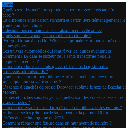
News
Quelles sont les meilleures pratiques pour masser le visage d’un
bébé ?
La différence entre carton standard et carton livre déménagement : le
guide pour bien choisir
6 destinations culinaires à tester absolument cette année
Quels sont les avantages du mobilier modulable ?
Pourquoi le sac à dos Hot Wheels de primaire cartonne auprès des
jeunes pilotes
Les univers automobiles qui font rêver les jeunes aventuriers
Comment l’IA dans le secteur de la santé transforme-t-elle le
diagnostic médical ?
Comment réduire ses coûts grâce à l’IA dans la gestion des
processus administratifs ?
Quel correcteur orthographique IA offre la meilleure réécriture
stylistique pour vos documents ?
L’agence d’attachés de presse Dooweet sublime le jazz de Bacelar et
Moreira
Cernes et poches sous les yeux : quelles sont les vraies causes et les
vrais remèdes ?
Comment préparer un road trip réussi en famille avec des enfants ?
realme casse les prix pour le lancement de la gamme 16 Pro :
l’offensive technologique de 2026
Comment réparer une fissure dans un mur avant de peindre ?