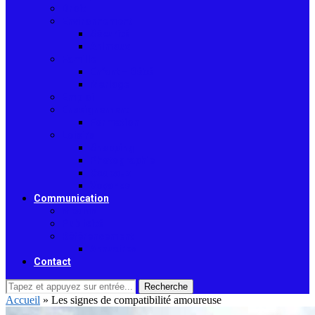
Droit
Environnement
Sécurité
Animaux
Famille
Enfant – Bébé
Mariage
Emploi
Enseignement
Formation
Loisirs
Shopping
Photographie
Cadeaux
Voyance
Communication
Médias
Publicité
Référencement
Annuaires
Contact
Recherche
Accueil
»
Les signes de compatibilité amoureuse