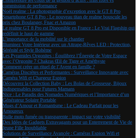
Comprendre les coûts de la gestion d’actifs : frais fixes vs
commission de performance
Noël realme : La photographie d’exception avec le GT 8 Pro
Smartphone GT 8 Pro : Le nouveau titan de realme bouscule les
prix chez Boulanger, Fnac et Amazon
Le realme GT 8 Pro est Disponible en France : Le Vrai Flagship qui
redéfinit le haut de gamme
L’importance de la mobilité sur le chantier
Illuminez Votre Intérieur avec un Attrape-Rêves LED : Protection,
Sérénité et Style Bohème
Les Pyramides Orgonites : Équilibrez l’Énergie de Votre Espace
avec l’Orgonite 7 Chakras Œil de Tigre et Améthyste
Comment créer un rituel de l’Avent en famille ?
Caméras Discrètes et Performantes : Surveillance Innovante avec
Caméra Wifi et Chargeur Espion
Découvrez la Collection Baby : Les Bolas de Grossesse, Bijoux
Indispensables pour Futures Mamans
Nice : Le Paradis des Nomades Numériques et l’Importance d’un
Générateur Solaire Portable
Mugs d’Amour et Romantisme : Le Cadeau Parfait pour les
Amoureux
Bulle moto fumée ou transparente : impact sur votre visibilité
Des Idées de Gadgets Extravagants pour un Enterrement de Vie de
Jeune Fille Inoubliable
Solutions de Surveillance Avancée : Caméras Espion Wifi et