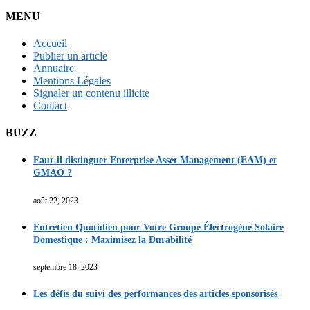
MENU
Accueil
Publier un article
Annuaire
Mentions Légales
Signaler un contenu illicite
Contact
BUZZ
Faut-il distinguer Enterprise Asset Management (EAM) et
GMAO ?
août 22, 2023
Entretien Quotidien pour Votre Groupe Électrogène Solaire
Domestique : Maximisez la Durabilité
septembre 18, 2023
Les défis du suivi des performances des articles sponsorisés