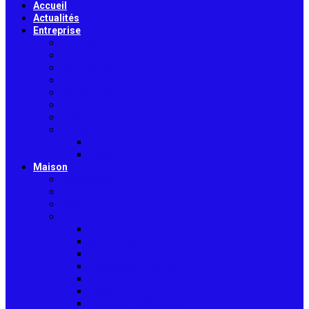
Accueil
Actualités
Entreprise
Finance
Immobilier
Commerce
Assurance
Agriculture
Artisanat
Textile
Transport
Automobile
Moto
Maison
Décoration
Bricolage
Cuisine
Artisans & Bâtiment
Plomberie
Serrurerie
Électricité
Rénovation intérieure
Menuiserie / Charpente
Maçonnerie
Peinture / Décoration