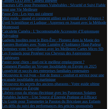
Lampes LED avec Caméra Intégrée
Traceurs GPS pour Personnes Vulnérables : Sécurité et Suivi Fiable
pour une Vie Meilleure
Pause Zen : Les jeux qui calment
Mini guide : quand et comment utiliser un éventail avec élégance ?
Éveil Scientifique et Ludique : Apprenez en Jouant avec la Méthode
Montessori
Calculette Caméra : L’Incontournable Accessoire d’Espionnage
Polyvalent
Gadgets Insolites pour le Bien-Être : Plongez dans la Magie des
Aurores Boréales avec Notre Lumière d’Ambiance Haut-Parleur
Optimisez votre Surveillance avec les Meilleures Cartes Micro SD
Les Foulards pour Protéger vos Cheveux des Aggressions
Extérieures
Panier pour chien : quel est le meilleur emplacement ?
Comment Planifier un Voyage Inoubliable en Égypte en 2025
Longévité et succès des entreprises familiales centenaires
Découvrez le vol lyon – fort de france : confort et service pour une
escapade inoubliable en martinique
Découvrez les secrets des anciens pharaons : Votre guide ultime
pour voyager en Égypte
Libérez-vous du réseau électrique avec les Panneaux Solaires
Portables Jackery : Une Source d’Énergie Pratique et Efficace
Un Guide pour Transmettre la Passion du Bricolage aux Enfants
Les défis du suivi des performances des articles sponsorisés