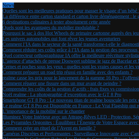
News
Quelles sont les meilleures pratiques pour masser le visage d’un bébé 
La différence entre carton standard et carton livre déménagement : le 
6 destinations culinaires à tester absolument cette année
Quels sont les avantages du mobilier modulable ?
Pourquoi le sac à dos Hot Wheels de primaire cartonne auprès des jeu
Les univers automobiles qui font rêver les jeunes aventuriers
Comment l’IA dans le secteur de la santé transforme-t-elle le diagnost
Comment réduire ses coûts grâce à l’IA dans la gestion des processus a
Quel correcteur orthographique IA offre la meilleure réécriture stylis
L’agence d’attachés de presse Dooweet sublime le jazz de Bacelar et
Cernes et poches sous les yeux : quelles sont les vraies causes et les v
Comment préparer un road trip réussi en famille avec des enfants ?
realme casse les prix pour le lancement de la gamme 16 Pro : l’offen
Comment réparer une fissure dans un mur avant de peindre ?
Comprendre les coûts de la gestion d’actifs : frais fixes vs commissi
Noël realme : La photographie d’exception avec le GT 8 Pro
Smartphone GT 8 Pro : Le nouveau titan de realme bouscule les prix
Le realme GT 8 Pro est Disponible en France : Le Vrai Flagship qui r
L’importance de la mobilité sur le chantier
Illuminez Votre Intérieur avec un Attrape-Rêves LED : Protection, Sé
Les Pyramides Orgonites : Équilibrez l’Énergie de Votre Espace avec
Comment créer un rituel de l’Avent en famille ?
Caméras Discrètes et Performantes : Surveillance Innovante avec Ca