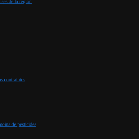
ises de la région
ns contraintes
?
 moins de pesticides