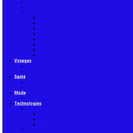
Bricolage
Cuisine
Artisans & Bâtiment
Plomberie
Serrurerie
Électricité
Rénovation intérieure
Menuiserie / Charpente
Maçonnerie
Peinture / Décoration
Toiture & couverture
Voyages
Tourisme
Gastronomie
Santé
Bien-être
Sport
Mode
Beauté
Technologies
Intelligence Artificielle
Outils IA
Guides
Actualités IA
High-tech