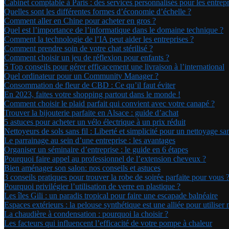
Cabinet comptable à Paris : des services personnalisés pour les entrepr
Quelles sont les différentes formes d’économie d’échelle ?
Comment aller en Chine pour acheter en gros ?
Quel est l’importance de l’informatique dans le domaine technique ?
Comment la technologie de l’IA peut aider les entreprises ?
Comment prendre soin de votre chat stérilisé ?
Comment choisir un jeu de réflexion pour enfants ?
5 Top conseils pour gérer efficacement une livraison à l’international
Quel ordinateur pour un Community Manager ?
Consommation de fleur de CBD : Ce qu’il faut éviter
En 2023, faites votre shopping partout dans le monde !
Comment choisir le plaid parfait qui convient avec votre canapé ?
Trouver la bijouterie parfaite en Alsace : guide d’achat
5 astuces pour acheter un vélo électrique à un prix réduit
Nettoyeurs de sols sans fil : Liberté et simplicité pour un nettoyage sa
Le parrainage au sein d’une entreprise : les avantages
Organiser un séminaire d’entreprise : le guide en 6 étapes
Pourquoi faire appel au professionnel de l’extension cheveux ?
Bien aménager son salon: nos conseils et astuces
3 conseils pratiques pour trouver la robe de soirée parfaite pour vous 
Pourquoi privilégier l’utilisation de verre en plastique ?
Les îles Gili : un paradis tropical pour faire une escapade balnéaire
Espaces extérieurs : la pelouse synthétique est une alliée pour utiliser
La chaudière à condensation : pourquoi la choisir ?
Les facteurs qui influencent l’efficacité de votre pompe à chaleur