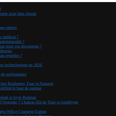
?
guide pour bien choisir
nes pilotes
ic médical ?
dministratifs ?
tique pour vos documents ?
 Moreira
rais remèdes ?
sive technologique de 2026
on de performance
 chez Boulanger, Fnac et Amazon
edéfinit le haut de gamme
rénité et Style Bohème
 l’Orgonite 7 Chakras Œil de Tigre et Améthyste
méra Wifi et Chargeur Espion