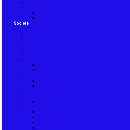
Informatique
Internet
E-Commerce
Jeux
Société
Culture
Art
Sciences
Économie
Musique
Droit
Environnement
Sécurité
Animaux
Famille
Enfant – Bébé
Mariage
Emploi
Enseignement
Formation
Loisirs
Shopping
Photographie
Cadeaux
Voyance