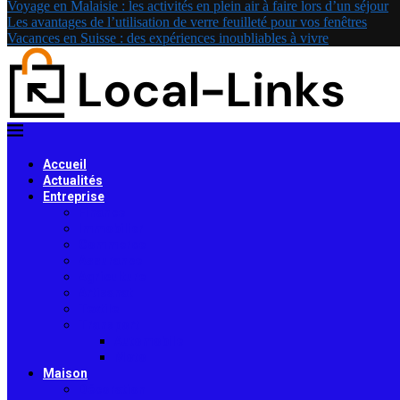
Voyage en Malaisie : les activités en plein air à faire lors d’un séjour
Les avantages de l’utilisation de verre feuilleté pour vos fenêtres
Vacances en Suisse : des expériences inoubliables à vivre
Accueil
Actualités
Entreprise
Finance
Immobilier
Commerce
Assurance
Agriculture
Artisanat
Textile
Transport
Automobile
Moto
Maison
Décoration