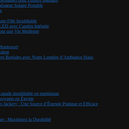
ispensables pour Futures Mamans
rateur Solaire Portable
ux
ne Fille Inoubliable
s LED avec Caméra Intégrée
pour une Vie Meilleure
Montessori
alent
rores Boréales avec Notre Lumière d’Ambiance Haut-
scapade inoubliable en martinique
r voyager en Égypte
es Jackery : Une Source d’Énergie Pratique et Efficace
e : Maximisez la Durabilité