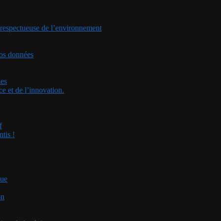
t respectueuse de l’environnement
vos données
ies
e et de l’innovation.
f
tis !
que
on