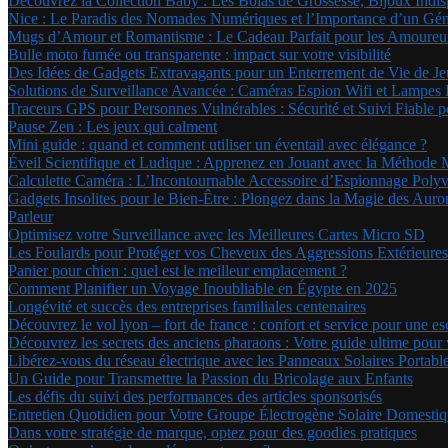
Découvrez la Collection Baby : Les Bolas de Grossesse, Bijoux Ind
Nice : Le Paradis des Nomades Numériques et l’Importance d’un Géné
Mugs d’Amour et Romantisme : Le Cadeau Parfait pour les Amoure
Bulle moto fumée ou transparente : impact sur votre visibilité
Des Idées de Gadgets Extravagants pour un Enterrement de Vie de Jeu
Solutions de Surveillance Avancée : Caméras Espion Wifi et Lampe
Traceurs GPS pour Personnes Vulnérables : Sécurité et Suivi Fiable 
Pause Zen : Les jeux qui calment
Mini guide : quand et comment utiliser un éventail avec élégance ?
Éveil Scientifique et Ludique : Apprenez en Jouant avec la Méthode 
Calculette Caméra : L’Incontournable Accessoire d’Espionnage Polyv
Gadgets Insolites pour le Bien-Être : Plongez dans la Magie des Au
Parleur
Optimisez votre Surveillance avec les Meilleures Cartes Micro SD
Les Foulards pour Protéger vos Cheveux des Aggressions Extérieures
Panier pour chien : quel est le meilleur emplacement ?
Comment Planifier un Voyage Inoubliable en Égypte en 2025
Longévité et succès des entreprises familiales centenaires
Découvrez le vol lyon – fort de france : confort et service pour une e
Découvrez les secrets des anciens pharaons : Votre guide ultime pou
Libérez-vous du réseau électrique avec les Panneaux Solaires Portabl
Un Guide pour Transmettre la Passion du Bricolage aux Enfants
Les défis du suivi des performances des articles sponsorisés
Entretien Quotidien pour Votre Groupe Électrogène Solaire Domestiqu
Dans votre stratégie de marque, optez pour des goodies pratiques