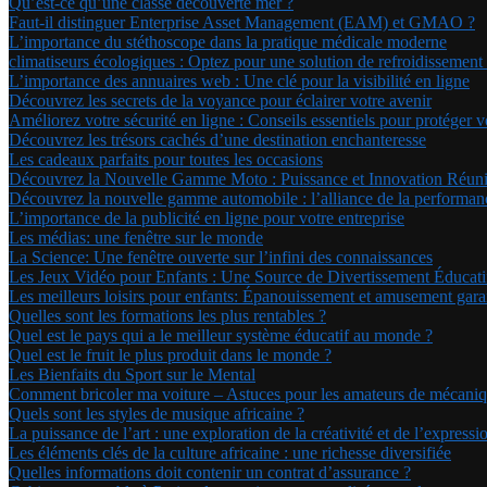
Qu’est-ce qu’une classe découverte mer ?
Faut-il distinguer Enterprise Asset Management (EAM) et GMAO ?
L’importance du stéthoscope dans la pratique médicale moderne
climatiseurs écologiques : Optez pour une solution de refroidissemen
L’importance des annuaires web : Une clé pour la visibilité en ligne
Découvrez les secrets de la voyance pour éclairer votre avenir
Améliorez votre sécurité en ligne : Conseils essentiels pour protéger 
Découvrez les trésors cachés d’une destination enchanteresse
Les cadeaux parfaits pour toutes les occasions
Découvrez la Nouvelle Gamme Moto : Puissance et Innovation Réun
Découvrez la nouvelle gamme automobile : l’alliance de la performanc
L’importance de la publicité en ligne pour votre entreprise
Les médias: une fenêtre sur le monde
La Science: Une fenêtre ouverte sur l’infini des connaissances
Les Jeux Vidéo pour Enfants : Une Source de Divertissement Éducati
Les meilleurs loisirs pour enfants: Épanouissement et amusement garan
Quelles sont les formations les plus rentables ?
Quel est le pays qui a le meilleur système éducatif au monde ?
Quel est le fruit le plus produit dans le monde ?
Les Bienfaits du Sport sur le Mental
Comment bricoler ma voiture – Astuces pour les amateurs de mécani
Quels sont les styles de musique africaine ?
La puissance de l’art : une exploration de la créativité et de l’expressi
Les éléments clés de la culture africaine : une richesse diversifiée
Quelles informations doit contenir un contrat d’assurance ?