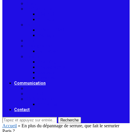
Droit
Environnement
Sécurité
Animaux
Famille
Enfant – Bébé
Mariage
Emploi
Enseignement
Formation
Loisirs
Shopping
Photographie
Cadeaux
Voyance
Communication
Médias
Publicité
Référencement
Annuaires
Contact
Recherche
Accueil
»
En plus du dépannage de serrure, que fait le serrurier
Paris ?