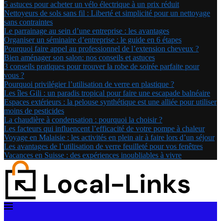
5 astuces pour acheter un vélo électrique à un prix réduit
Nettoyeurs de sols sans fil : Liberté et simplicité pour un nettoyage
sans contraintes
Le parrainage au sein d’une entreprise : les avantages
Organiser un séminaire d’entreprise : le guide en 6 étapes
Pourquoi faire appel au professionnel de l’extension cheveux ?
Bien aménager son salon: nos conseils et astuces
3 conseils pratiques pour trouver la robe de soirée parfaite pour
vous ?
Pourquoi privilégier l’utilisation de verre en plastique ?
Les îles Gili : un paradis tropical pour faire une escapade balnéaire
Espaces extérieurs : la pelouse synthétique est une alliée pour utiliser
moins de pesticides
La chaudière à condensation : pourquoi la choisir ?
Les facteurs qui influencent l’efficacité de votre pompe à chaleur
Voyage en Malaisie : les activités en plein air à faire lors d’un séjour
Les avantages de l’utilisation de verre feuilleté pour vos fenêtres
Vacances en Suisse : des expériences inoubliables à vivre