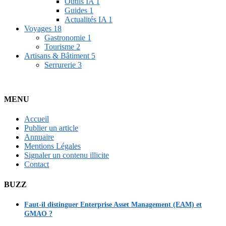
Outils IA
1
Guides
1
Actualités IA
1
Voyages
18
Gastronomie
1
Tourisme
2
Artisans & Bâtiment
5
Serrurerie
3
MENU
Accueil
Publier un article
Annuaire
Mentions Légales
Signaler un contenu illicite
Contact
BUZZ
Faut-il distinguer Enterprise Asset Management (EAM) et
GMAO ?