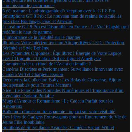
Comprendre les coûts de la gestion d’actifs : frais fixes vs
commission de performance
Noël realme : La photographie d’exception avec le GT 8 Pro
Smartphone GT 8 Pro : Le nouveau titan de realme bouscule les
prix chez Boulanger, Fnac et Amazon
Le realme GT 8 Pro est Disponible en France : Le Vrai Flagship qui
redéfinit le haut de gamme
L’importance de la mobilité sur le chantier
Illuminez Votre Intérieur avec un Attrape-Rêves LED : Protection,
Sérénité et Style Bohème
Les Pyramides Orgonites : Équilibrez l’Énergie de Votre Espace
avec l’Orgonite 7 Chakras Œil de Tigre et Améthyste
Comment créer un rituel de l’Avent en famille ?
Caméras Discrètes et Performantes : Surveillance Innovante avec
Caméra Wifi et Chargeur Espion
Découvrez la Collection Baby : Les Bolas de Grossesse, Bijoux
Indispensables pour Futures Mamans
Nice : Le Paradis des Nomades Numériques et l’Importance d’un
Générateur Solaire Portable
Mugs d’Amour et Romantisme : Le Cadeau Parfait pour les
Amoureux
Bulle moto fumée ou transparente : impact sur votre visibilité
Des Idées de Gadgets Extravagants pour un Enterrement de Vie de
Jeune Fille Inoubliable
Solutions de Surveillance Avancée : Caméras Espion Wifi et