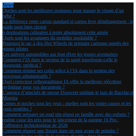
News
Quelles sont les meilleures pratiques pour masser le visage d’un
bébé ?
La différence entre carton standard et carton livre déménagement : le
guide pour bien choisir
6 destinations culinaires à tester absolument cette année
Quels sont les avantages du mobilier modulable ?
Pourquoi le sac à dos Hot Wheels de primaire cartonne auprès des
jeunes pilotes
Les univers automobiles qui font rêver les jeunes aventuriers
Comment l’IA dans le secteur de la santé transforme-t-elle le
diagnostic médical ?
Comment réduire ses coûts grâce à l’IA dans la gestion des
processus administratifs ?
Quel correcteur orthographique IA offre la meilleure réécriture
stylistique pour vos documents ?
L’agence d’attachés de presse Dooweet sublime le jazz de Bacelar et
Moreira
Cernes et poches sous les yeux : quelles sont les vraies causes et les
vrais remèdes ?
Comment préparer un road trip réussi en famille avec des enfants ?
realme casse les prix pour le lancement de la gamme 16 Pro :
l’offensive technologique de 2026
Comment réparer une fissure dans un mur avant de peindre ?