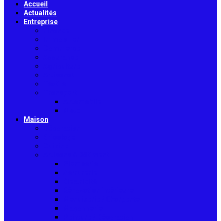
Accueil
Actualités
Entreprise
Finance
Immobilier
Commerce
Assurance
Agriculture
Artisanat
Textile
Transport
Automobile
Moto
Maison
Décoration
Bricolage
Cuisine
Artisans & Bâtiment
Plomberie
Serrurerie
Électricité
Rénovation intérieure
Menuiserie / Charpente
Maçonnerie
Peinture / Décoration