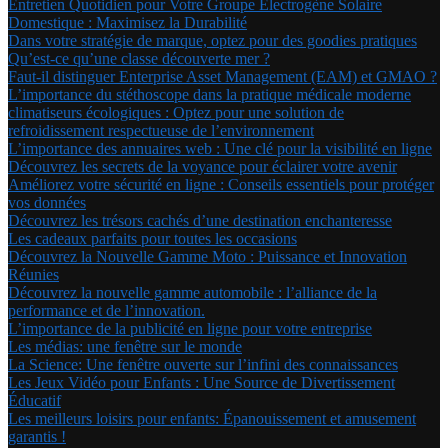
Entretien Quotidien pour Votre Groupe Électrogène Solaire
Domestique : Maximisez la Durabilité
Dans votre stratégie de marque, optez pour des goodies pratiques
Qu’est-ce qu’une classe découverte mer ?
Faut-il distinguer Enterprise Asset Management (EAM) et GMAO ?
L’importance du stéthoscope dans la pratique médicale moderne
climatiseurs écologiques : Optez pour une solution de
refroidissement respectueuse de l’environnement
L’importance des annuaires web : Une clé pour la visibilité en ligne
Découvrez les secrets de la voyance pour éclairer votre avenir
Améliorez votre sécurité en ligne : Conseils essentiels pour protéger
vos données
Découvrez les trésors cachés d’une destination enchanteresse
Les cadeaux parfaits pour toutes les occasions
Découvrez la Nouvelle Gamme Moto : Puissance et Innovation
Réunies
Découvrez la nouvelle gamme automobile : l’alliance de la
performance et de l’innovation.
L’importance de la publicité en ligne pour votre entreprise
Les médias: une fenêtre sur le monde
La Science: Une fenêtre ouverte sur l’infini des connaissances
Les Jeux Vidéo pour Enfants : Une Source de Divertissement
Éducatif
Les meilleurs loisirs pour enfants: Épanouissement et amusement
garantis !