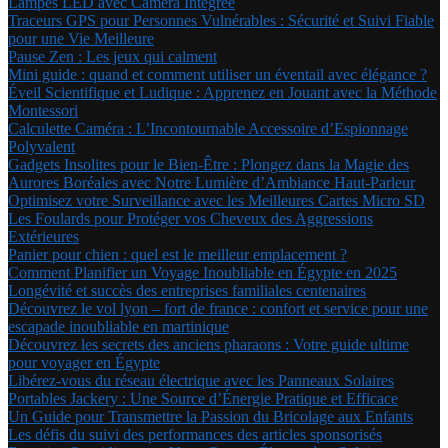
Lampes LED avec Caméra Intégrée
Traceurs GPS pour Personnes Vulnérables : Sécurité et Suivi Fiable
pour une Vie Meilleure
Pause Zen : Les jeux qui calment
Mini guide : quand et comment utiliser un éventail avec élégance ?
Éveil Scientifique et Ludique : Apprenez en Jouant avec la Méthode
Montessori
Calculette Caméra : L’Incontournable Accessoire d’Espionnage
Polyvalent
Gadgets Insolites pour le Bien-Être : Plongez dans la Magie des
Aurores Boréales avec Notre Lumière d’Ambiance Haut-Parleur
Optimisez votre Surveillance avec les Meilleures Cartes Micro SD
Les Foulards pour Protéger vos Cheveux des Aggressions
Extérieures
Panier pour chien : quel est le meilleur emplacement ?
Comment Planifier un Voyage Inoubliable en Égypte en 2025
Longévité et succès des entreprises familiales centenaires
Découvrez le vol lyon – fort de france : confort et service pour une
escapade inoubliable en martinique
Découvrez les secrets des anciens pharaons : Votre guide ultime
pour voyager en Égypte
Libérez-vous du réseau électrique avec les Panneaux Solaires
Portables Jackery : Une Source d’Énergie Pratique et Efficace
Un Guide pour Transmettre la Passion du Bricolage aux Enfants
Les défis du suivi des performances des articles sponsorisés