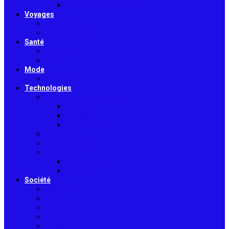
Toiture & couverture
Voyages
Tourisme
Gastronomie
Santé
Bien-être
Sport
Mode
Beauté
Technologies
Intelligence Artificielle
Outils IA
Guides
Actualités IA
High-tech
Informatique
Internet
E-Commerce
Jeux
Société
Culture
Art
Sciences
Économie
Musique