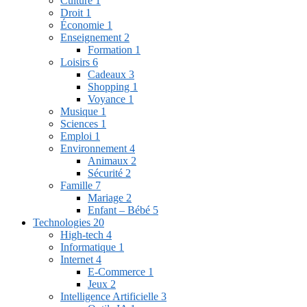
Culture
1
Droit
1
Économie
1
Enseignement
2
Formation
1
Loisirs
6
Cadeaux
3
Shopping
1
Voyance
1
Musique
1
Sciences
1
Emploi
1
Environnement
4
Animaux
2
Sécurité
2
Famille
7
Mariage
2
Enfant – Bébé
5
Technologies
20
High-tech
4
Informatique
1
Internet
4
E-Commerce
1
Jeux
2
Intelligence Artificielle
3